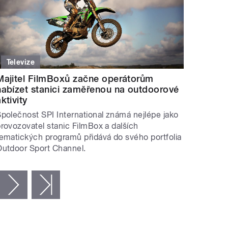
Televize
Majitel FilmBoxů začne operátorům
nabízet stanici zaměřenou na outdoorové
ktivity
polečnost SPI International známá nejlépe jako
rovozovatel stanic FilmBox a dalších
ematických programů přidává do svého portfolia
Outdoor Sport Channel.
následující ›
poslední »