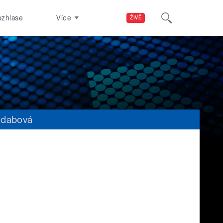
ozhlase
Více
ŽIVĚ
 dabová