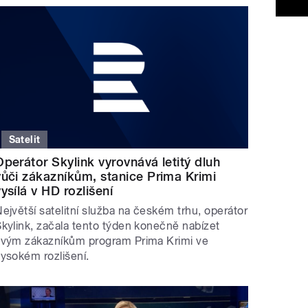
Satelit
Operátor Skylink vyrovnává letitý dluh
vůči zákazníkům, stanice Prima Krimi
vysílá v HD rozlišení
ejvětší satelitní služba na českém trhu, operátor
kylink, začala tento týden konečně nabízet
svým zákazníkům program Prima Krimi ve
ysokém rozlišení.