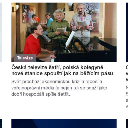
Televize
Česká televize šetří, polská kolegyně
nové stanice spouští jak na běžícím pásu
Svět prochází ekonomickou krizí a recesí a
N
veřejnoprávní média (a nejen ta) se snaží jako
S
dobří hospodáři spíše šetřit.
e
v