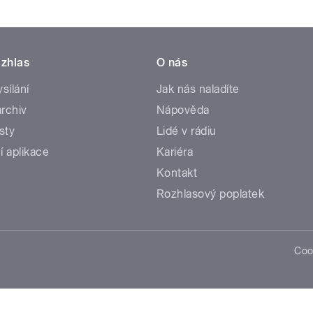
zhlas
O nás
ysílání
Jak nás naladíte
rchiv
Nápověda
sty
Lidé v rádiu
í aplikace
Kariéra
Kontakt
Rozhlasový poplatek
Coo