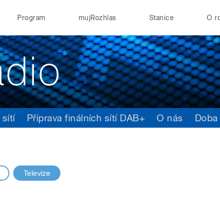
Program
mujRozhlas
Stanice
O r
sítí
Příprava finálních sítí DAB+
O nás
Doba
Televize