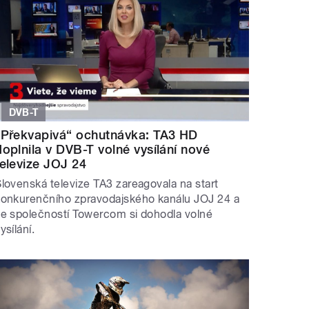
DVB-T
„Překvapivá“ ochutnávka: TA3 HD
doplnila v DVB-T volné vysílání nové
televize JOJ 24
lovenská televize TA3 zareagovala na start
konkurenčního zpravodajského kanálu JOJ 24 a
e společností Towercom si dohodla volné
ysílání.