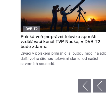
DVB-T2
Polská veřejnoprávní televize spouští
vzdělávací kanál TVP Nauka, v DVB-T2
bude zdarma
Diváci v polském příhraničí si budou moci naladit
další volně šířenou televizní stanici od našich
severních sousedů.
STRÁNKY
« první
‹ předchozí