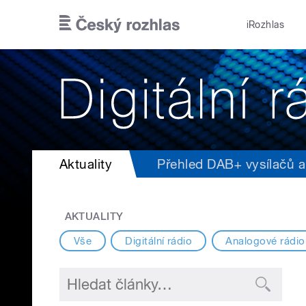
Přejít k hlavnímu obsahu
iRozhlas
Aktuality
Přehled DAB+ vysílačů a 
AKTUALITY
Vše
Digitální rádio
Analogové rádio