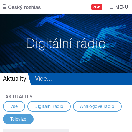
Přejít k hlavnímu obsahu
MENU
ŽIVĚ
Aktuality
Více
…
AKTUALITY
Vše
Digitální rádio
Analogové rádio
Televize