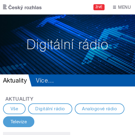
Přejít k hlavnímu obsahu
MENU
ŽIVĚ
Aktuality
Více
…
AKTUALITY
Vše
Digitální rádio
Analogové rádio
Televize