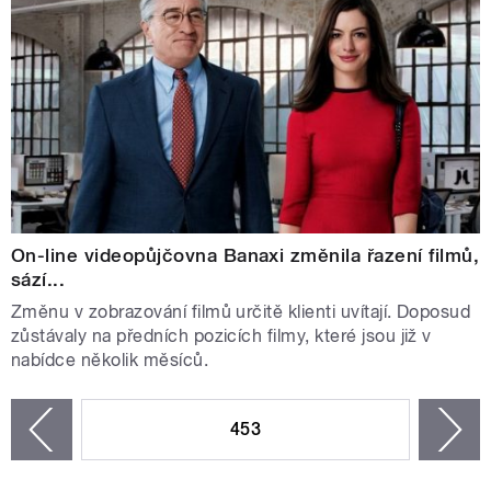
On-line videopůjčovna Banaxi změnila řazení filmů,
sází...
Změnu v zobrazování filmů určitě klienti uvítají. Doposud
zůstávaly na předních pozicích filmy, které jsou již v
nabídce několik měsíců.
STRÁNKY
453
n
zí