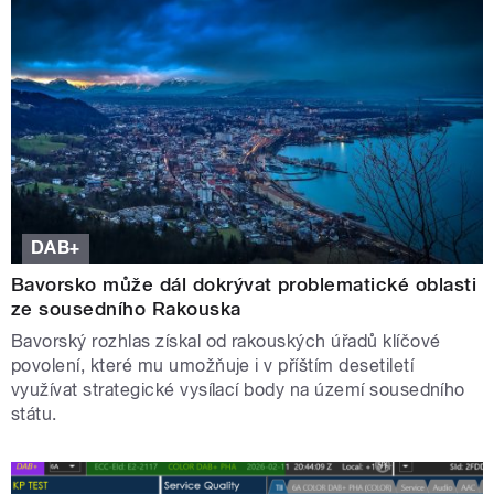
DAB+
Bavorsko může dál dokrývat problematické oblasti
ze sousedního Rakouska
Bavorský rozhlas získal od rakouských úřadů klíčové
povolení, které mu umožňuje i v příštím desetiletí
využívat strategické vysílací body na území sousedního
státu.