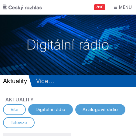
Přejít k hlavnímu obsahu
MENU
ŽIVĚ
Aktuality
Více
…
AKTUALITY
Vše
Digitální rádio
Analogové rádio
Televize