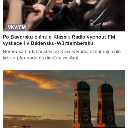
VKV/FM
Po Bavorsku plánuje Klassik Radio vypnout FM
vysílače i v Bádensku-Württembersku
Německá hudební stanice Klassik Radio oznamuje další
krok v přechodu na digitální vysílání.