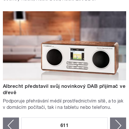
Albrecht představil svůj novinkový DAB přijímač ve
dřevě
Podporuje přehrávání médií prostřednictvím sítě, a to jak
v domácím počítači, tak i na tabletu nebo telefonu.
STRÁNKY
611
n
zí