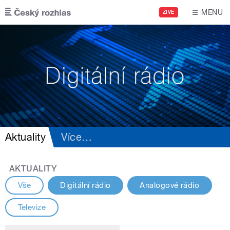
Přejít k hlavnímu obsahu
MENU
ŽIVĚ
Aktuality
Více
…
AKTUALITY
Vše
Digitální rádio
Analogové rádio
Televize