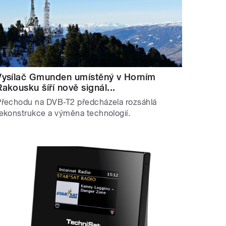
Vysílač Gmunden umístěný v Horním
Rakousku šíří nově signál...
Přechodu na DVB-T2 předcházela rozsáhlá
ekonstrukce a výměna technologií.