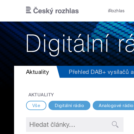
Přejít k hlavnímu obsahu
iRozhlas
Aktuality
Přehled DAB+ vysílačů a 
AKTUALITY
Vše
Digitální rádio
Analogové rádio