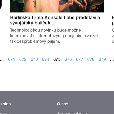
Berlínská firma Konsole Labs představila
E
vývojářský balíček...
Technologickou novinku bude možné
Č
kombinovat s internetovým připojením a získat
z
tak bezproblémový příjem.
d
…
671
672
673
674
675
676
677
678
679
zhlas
O nás
ysílání
Jak nás naladíte