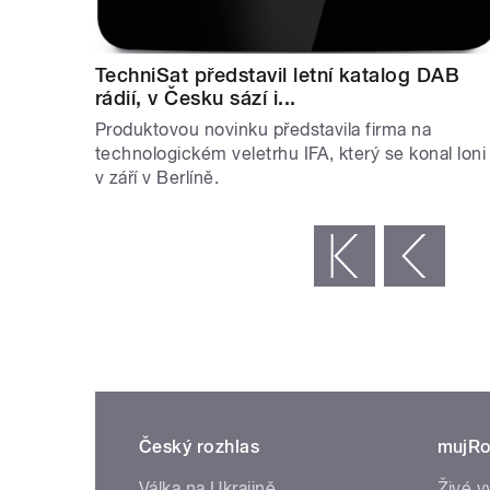
TechniSat představil letní katalog DAB
rádií, v Česku sází i...
Produktovou novinku představila firma na
technologickém veletrhu IFA, který se konal loni
v září v Berlíně.
STRÁNKY
« první
‹ předchozí
Český rozhlas
mujRo
Válka na Ukrajině
Živé v