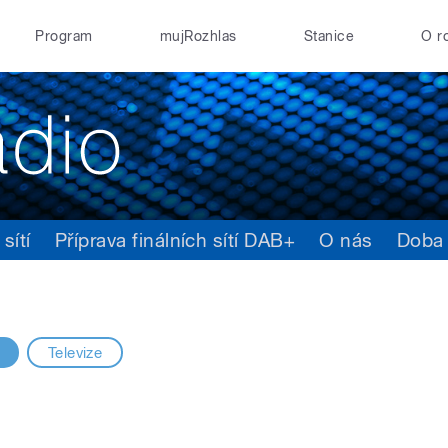
Program
mujRozhlas
Stanice
O r
sítí
Příprava finálních sítí DAB+
O nás
Doba
Televize