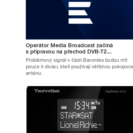
Operátor Media Broadcast začíná
s přípravou na přechod DVB-T2...
Problémový signál v části Bavorska budou mít
pouze ti diváci, kteří používají většinou pokojovo
anténu.