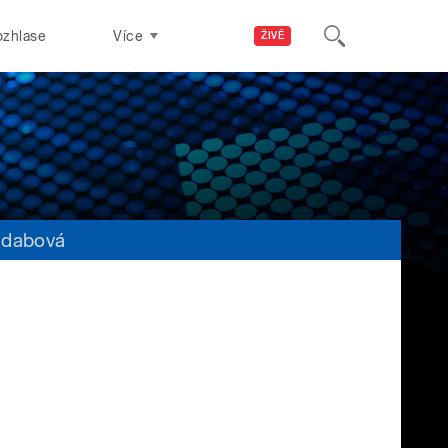
ozhlase
Více
ŽIVĚ
 dabová