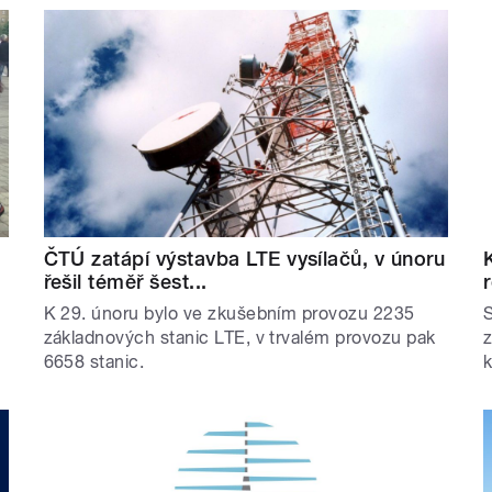
ČTÚ zatápí výstavba LTE vysílačů, v únoru
řešil téměř šest...
K 29. únoru bylo ve zkušebním provozu 2235
S
základnových stanic LTE, v trvalém provozu pak
z
6658 stanic.
k