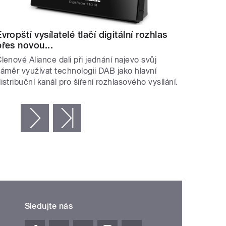
vropští vysílatelé tlačí digitální rozhlas
přes novou...
lenové Aliance dali při jednání najevo svůj
áměr využívat technologii DAB jako hlavní
istribuční kanál pro šíření rozhlasového vysílání.
…
následující ›
poslední »
Sledujte nás