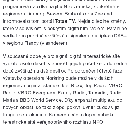
programová nabídka na jihu Nizozemska, konkrétně v
regionech Limburg, Severní Brabantsko a Zeeland.
Informoval o tom portál
TotaalTV
. Nejde o jediné změny,
které v souvislosti s pokrytím digitálním rádiem. Paralelně
vedle toho probíhá rozšiřování signálem multiplexu DAB+
v regionu Flandy (Vlaanderen).
V současné době je pro signál digitální terestrické sítě
využito okolo deseti stanovišť, jejich počet se v dohledné
době zvýší až na dvě desítky. Po dokončení čtvrté fáze
výstavby operátora Norkring bude možné v dalších
regionech přijímat stanice Joe, Roxx, Top Radio, VBRO
Radio, VBRO Evergreen, Family Radio, Topradio, Radio
Maria a BBC World Service. Díky expanzi multiplexu do
nových oblastí se také zlepší pokrytí uvnitř budov v již
fungujících lokacích. Komerční rádia doplní nabídku
terestrické sítě veřejnoprávního rozhlasu NPO.