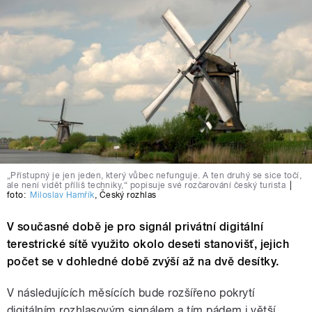
„Přístupný je jen jeden, který vůbec nefunguje. A ten druhý se sice točí,
ale není vidět příliš techniky,“ popisuje své rozčarování český turista
|
foto:
Miloslav Hamřík
,
Český rozhlas
V současné době je pro signál privátní digitální
terestrické sítě využito okolo deseti stanovišť, jejich
počet se v dohledné době zvýší až na dvě desítky.
V následujících měsících bude rozšířeno pokrytí
digitálním rozhlasovým signálem a tím pádem i větší