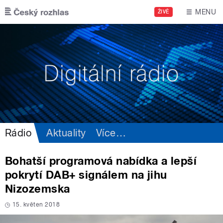
Přejít k hlavnímu obsahu
MENU
ŽIVĚ
Rádio
Aktuality
Více
…
Bohatší programová nabídka a lepší
pokrytí DAB+ signálem na jihu
Nizozemska
15. květen 2018