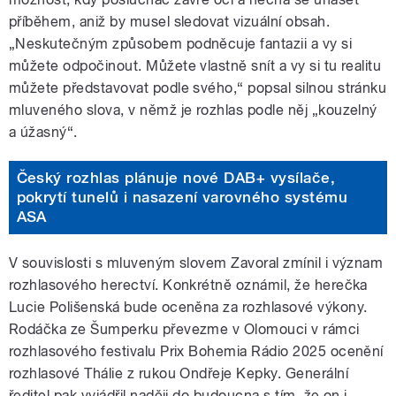
příběhem, aniž by musel sledovat vizuální obsah.
„Neskutečným způsobem podněcuje fantazii a vy si
můžete odpočinout. Můžete vlastně snít a vy si tu realitu
můžete představovat podle svého,“ popsal silnou stránku
mluveného slova, v němž je rozhlas podle něj „kouzelný
a úžasný“.
Český rozhlas plánuje nové DAB+ vysílače,
pokrytí tunelů i nasazení varovného systému
ASA
V souvislosti s mluveným slovem Zavoral zmínil i význam
rozhlasového herectví. Konkrétně oznámil, že herečka
Lucie Polišenská bude oceněna za rozhlasové výkony.
Rodáčka ze Šumperku převezme v Olomouci v rámci
rozhlasového festivalu Prix Bohemia Rádio 2025 ocenění
rozhlasové Thálie z rukou Ondřeje Kepky. Generální
ředitel pak vyjádřil naději do budoucna s tím, že on i