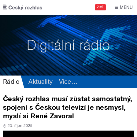
Přejít k hlavnímu obsahu
MENU
ŽIVĚ
Rádio
Aktuality
Více
…
Český rozhlas musí zůstat samostatný,
spojení s Českou televizí je nesmysl,
myslí si René Zavoral
23. říjen 2025