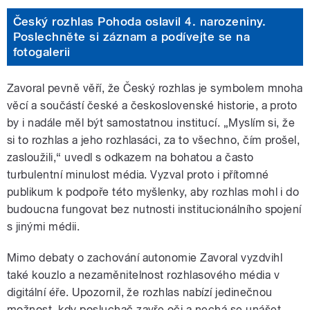
Český rozhlas Pohoda oslavil 4. narozeniny.
Poslechněte si záznam a podívejte se na
fotogalerii
Zavoral pevně věří, že Český rozhlas je symbolem mnoha
věcí a součástí české a československé historie, a proto
by i nadále měl být samostatnou institucí. „Myslím si, že
si to rozhlas a jeho rozhlasáci, za to všechno, čím prošel,
zasloužili,“ uvedl s odkazem na bohatou a často
turbulentní minulost média. Vyzval proto i přítomné
publikum k podpoře této myšlenky, aby rozhlas mohl i do
budoucna fungovat bez nutnosti institucionálního spojení
s jinými médii.
Mimo debaty o zachování autonomie Zavoral vyzdvihl
také kouzlo a nezaměnitelnost rozhlasového média v
digitální éře. Upozornil, že rozhlas nabízí jedinečnou
možnost, kdy posluchač zavře oči a nechá se unášet