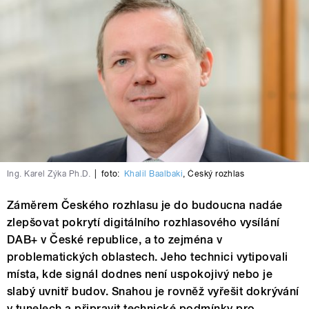
Ing. Karel Zýka Ph.D.
|
foto:
Khalil Baalbaki
,
Český rozhlas
Záměrem Českého rozhlasu je do budoucna nadáe
zlepšovat pokrytí digitálního rozhlasového vysílání
DAB+ v České republice, a to zejména v
problematických oblastech. Jeho technici vytipovali
místa, kde signál dodnes není uspokojivý nebo je
slabý uvnitř budov. Snahou je rovněž vyřešit dokrývání
v tunelech a připravit technické podmínky pro