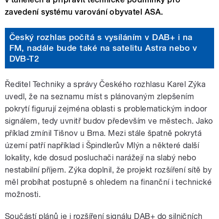
zavedení systému varování obyvatel ASA.
Český rozhlas počítá s vysíláním v DAB+ i na
FM, nadále bude také na satelitu Astra nebo v
DVB-T2
Ředitel Techniky a správy Českého rozhlasu Karel Zýka
uvedl, že na seznamu míst s plánovaným zlepšením
pokrytí figurují zejména oblasti s problematickým indoor
signálem, tedy uvnitř budov především ve městech. Jako
příklad zmínil Tišnov u Brna. Mezi stále špatně pokrytá
území patří například i Špindlerův Mlýn a některé další
lokality, kde dosud posluchači narážejí na slabý nebo
nestabilní příjem. Zýka doplnil, že projekt rozšíření sítě by
měl probíhat postupně s ohledem na finanční i technické
možnosti.
Součástí plánů je i rozšíření signálu DAB+ do silničních