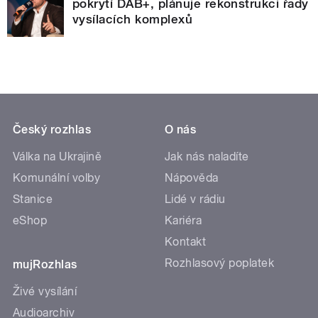
pokrytí DAB+, plánuje rekonstrukci řady
vysílacích komplexů
Český rozhlas
O nás
Válka na Ukrajině
Jak nás naladíte
Komunální volby
Nápověda
Stanice
Lidé v rádiu
eShop
Kariéra
Kontakt
Rozhlasový poplatek
mujRozhlas
Živé vysílání
Audioarchiv