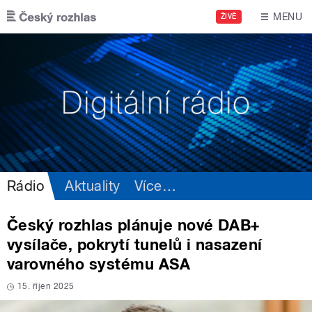
Přejít k hlavnímu obsahu
MENU
ŽIVĚ
Rádio
Aktuality
Více
…
Český rozhlas plánuje nové DAB+
vysílače, pokrytí tunelů i nasazení
varovného systému ASA
15. říjen 2025