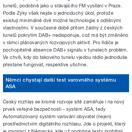
tunelů, podobně jako u stávajícího FM vysílání v Praze.
Podle Zýky však nejde o jednoduchý úkol, protože
existují minimálně dvě možné technologie s odlišnými
vlastnostmi. V současné době přitom žádný z českých
tunelů pokrytím DAB+ nedisponuje, což má být změněno
v rámci plánovaných rozvojových aktivit. Pro řidiče je
pochopitelně absence DAB+ signálu v tunelech problém.
Ve chvíli, kdy do takového tunelu vjedou rádio jednoduše
přestane fungovat, respektive utichne.
Němci chystají další test varovného systému
ASA
Český rozhlas se kromě rozvoje sítě zaměřuje i na nový
prvek veřejné bezpečnosti – systém ASA, tedy
Automatizovaný systém varování obyvatel (nejen)
prostřednictvím digitálního rozhlasu. Jde o projekt, který
je inspirací z Německa, kde už podobné testy probíhají.