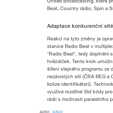
United Broadcasting, která p
Beat, Country rádio, Spin a Si
Adaptace konkurenční sítě
Reakcí na tyto změny je úpra
stanice Radio Beat v multiple
*
Radio Beat*, tedy doplnění
hvězdiček
. Tento krok umožn
šíření stejného programu ze 
nezávislých sítí (ČRA REG a
kolize identifikátorů. Technic
využívá rozdílné SId kódy pro 
rádií s možností paralelního p
autor:
lukpo