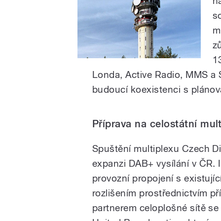
n
s
m
z
1
Londa, Active Radio, MMS a S
budoucí koexistenci s pláno
Příprava na celostátní mul
Spuštění multiplexu Czech Dig
expanzi DAB+ vysílání v ČR. 
provozní propojení s existujíc
rozlišením prostřednictvím p
partnerem celoplošné sítě se