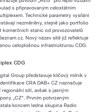
ahrazuje původní „REG“ pro lepší vizuální
oulad s připravovaným celostátním
ultiplexem. Technické parametry vysílání
ůstávají nezměněny, stejně jako portfolio
3 komerčních stanic od provozovatelů
eznam.cz. Nový název sítě již reflektuje
vanou celoplošnou infrastrukturou CDG.
tiplex CDG
ital Group představuje klíčový milník v
Identifikace
CRA DAB+ CZ
naznačuje
í regionální sítí, avšak s jasným
řípony „CZ“. Prvním potvrzeným
 stala koncem ledna skupina Radio