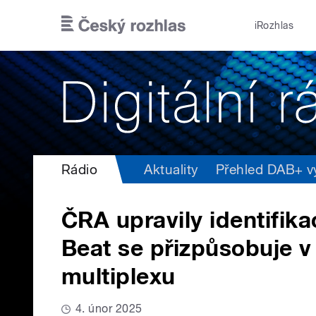
Přejít k hlavnímu obsahu
iRozhlas
Rádio
Aktuality
Přehled DAB+ vys
ČRA upravily identifikac
Beat se přizpůsobuje 
multiplexu
4. únor 2025