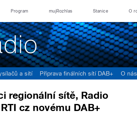
Program
mujRozhlas
Stanice
O r
ílačů a sítí
Příprava finálních sítí DAB+
O ná
i regionální sítě, Radio
v RTI cz novému DAB+