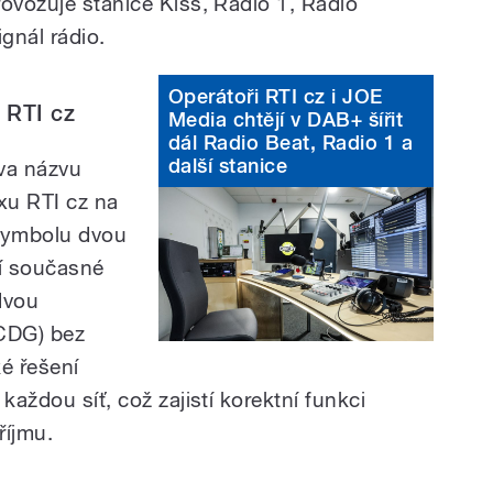
rovozuje stanice Kiss, Radio 1, Radio
gnál rádio.
Operátoři RTI cz i JOE
 RTI cz
Media chtějí v DAB+ šířit
dál Radio Beat, Radio 1 a
další stanice
va názvu
xu RTI cz na
 symbolu dvou
í současné
dvou
 CDG) bez
ké řešení
každou síť, což zajistí korektní funkci
říjmu.