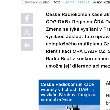
Žižkovský vysílač
|
foto:
Sabina Vosecká
,
Český rozh
České Radiokomunikace aktu
CDG DAB+ Regio na ČRA DA
Změna se týká vysílání v Pra
vysílače Ještěd. Tato úprav
celoplošného multiplexu Cz
identifikaci CRA DAB+ CZ. 
Radio Beat v konkurenčním 
umožní její diferenciaci mez
A
České Radiokomunikace
vypnuly v tichosti DAB+ z
vysílače Strahov, fungovat
H
nemusí měsíce
b