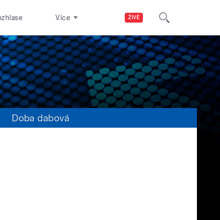
ozhlase
Více
ŽIVĚ
s
Doba dabová