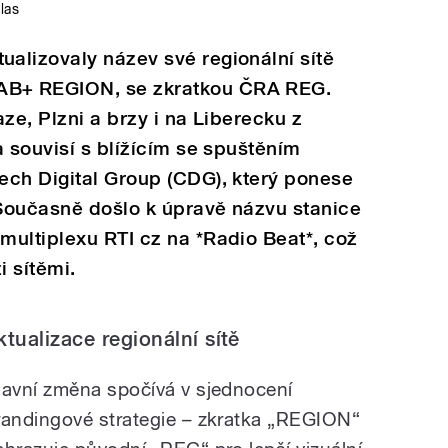
las
alizovaly název své regionální sítě
B+ REGION, se zkratkou ČRA REG.
ze, Plzni a brzy i na Liberecku z
a souvisí s blížícím se spuštěním
ech Digital Group (CDG), který ponese
Současně došlo k úpravě názvu stanice
multiplexu RTI cz na *Radio Beat*, což
i sítěmi.
ktualizace regionální sítě
lavní změna spočívá v sjednocení
randingové strategie – zkratka „REGION“