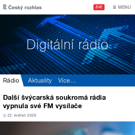
Přejít k hlavnímu obsahu
MENU
ŽIVĚ
Rádio
Aktuality
Více
…
Další švýcarská soukromá rádia
vypnula své FM vysílače
22. květen 2026