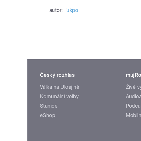
autor:
lukpo
Český rozhlas
mujRo
Válka na Ukrajině
Živé v
Komunální volby
Audioa
Stanice
Podca
eShop
Mobiln