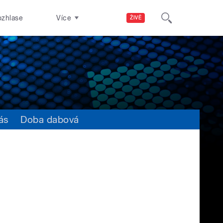
ozhlase
Více
ŽIVĚ
ás
Doba dabová