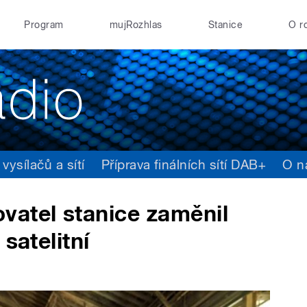
Program
mujRozhlas
Stanice
O r
ysílačů a sítí
Příprava finálních sítí DAB+
O n
vatel stanice zaměnil
satelitní