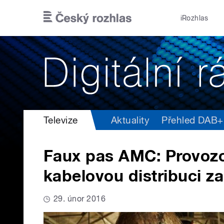
Přejít k hlavnímu obsahu
iRozhlas
Televize
Aktuality
Přehled DAB+ v
Faux pas AMC: Provozo
kabelovou distribuci za 
29. únor 2016