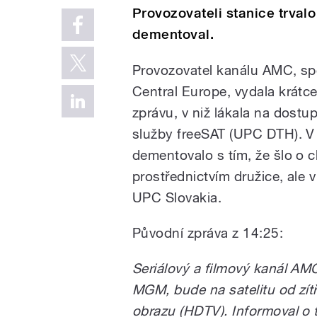
Provozovateli stanice trval
dementoval.
Provozovatel kanálu AMC, sp
Central Europe, vydala krátce
zprávu, v niž lákala na dostup
služby freeSAT (UPC DTH). 
dementovalo s tím, že šlo o c
prostřednictvím družice, ale 
UPC Slovakia.
Původní zpráva z 14:25:
Seriálový a filmový kanál A
MGM, bude na satelitu od zítř
obrazu (HDTV). Informoval o 