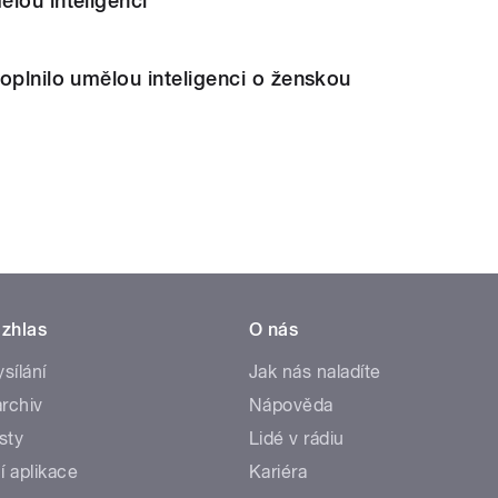
lou inteligencí
oplnilo umělou inteligenci o ženskou
zhlas
O nás
ysílání
Jak nás naladíte
rchiv
Nápověda
sty
Lidé v rádiu
í aplikace
Kariéra