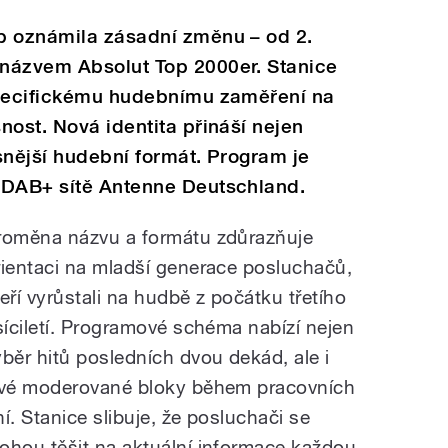
p oznámila zásadní změnu – od 2.
názvem Absolut Top 2000er. Stanice
specifickému hudebnímu zaměření na
nost. Nová identita přináší nejen
snější hudební formát. Program je
 DAB+ sítě Antenne Deutschland.
roměna názvu a formátu zdůrazňuje
rientaci na mladší generace posluchačů,
teří vyrůstali na hudbě z počátku třetího
isíciletí. Programové schéma nabízí nejen
ýběr hitů posledních dvou dekád, ale i
ivé moderované bloky během pracovních
ní. Stanice slibuje, že posluchači se
ohou těšit na aktuální informace každou