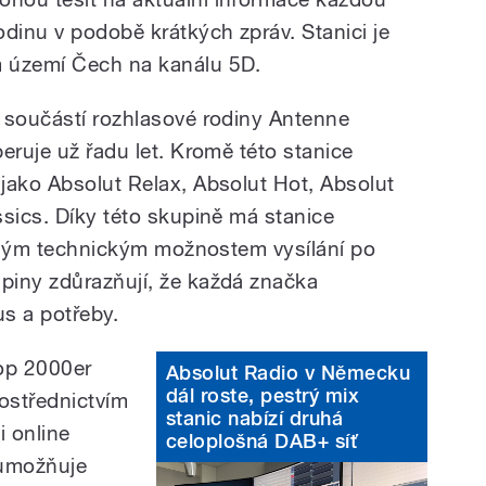
odinu v podobě krátkých zpráv. Stanici je
 území Čech na kanálu 5D.
 součástí rozhlasové rodiny Antenne
eruje už řadu let. Kromě této stanice
jako Absolut Relax, Absolut Hot, Absolut
ssics. Díky této skupině má stanice
sáhlým technickým možnostem vysílání po
piny zdůrazňují, že každá značka
us a potřeby.
op 2000er
Absolut Radio v Německu
dál roste, pestrý mix
ostřednictvím
stanic nabízí druhá
i online
celoplošná DAB+ síť
 umožňuje