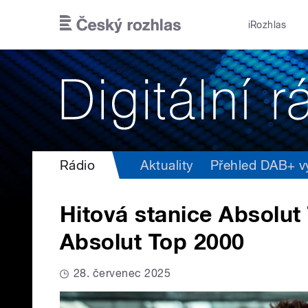
Přejít k hlavnímu obsahu
iRozhlas
Rádio
Aktuality
Přehled DAB+ vys
Hitová stanice Absolut
Absolut Top 2000
28. červenec 2025