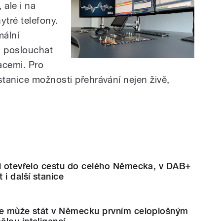
 ale i na
ytré telefony.
mální
i poslouchat
acemi. Pro
tanice možnosti přehrávání nejen živě,
si otevřelo cestu do celého Německa, v DAB+
i další stanice
se může stát v Německu prvním celoplošným