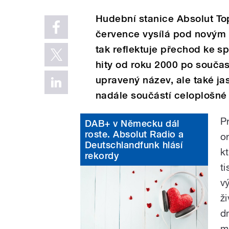
Hudební stanice Absolut To
července vysílá pod novým 
tak reflektuje přechod ke 
hity od roku 2000 po součas
upravený název, ale také ja
nadále součástí celoplošné
P
DAB+ v Německu dál
roste. Absolut Radio a
o
Deutschlandfunk hlásí
k
rekordy
t
v
ž
d
m