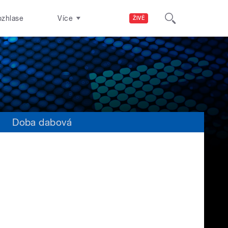
ozhlase
Více
ŽIVĚ
s
Doba dabová