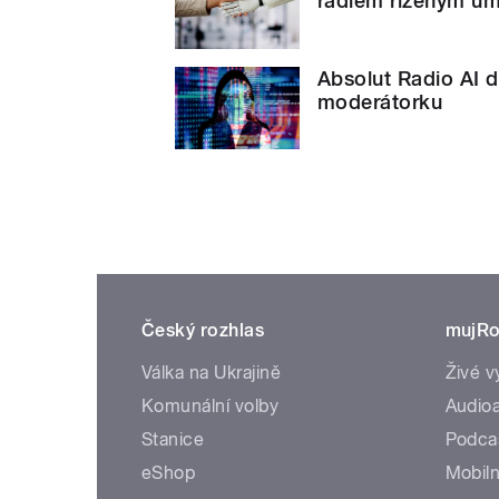
rádiem řízeným umě
Absolut Radio AI d
moderátorku
Český rozhlas
mujRo
Válka na Ukrajině
Živé v
Komunální volby
Audioa
Stanice
Podca
eShop
Mobiln