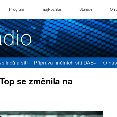
Program
mujRozhlas
Stanice
O r
ílačů a sítí
Příprava finálních sítí DAB+
O ná
 Top se změnila na