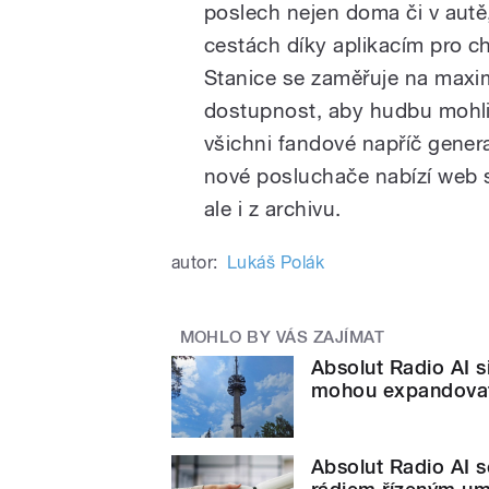
poslech nejen doma či v autě,
cestách díky aplikacím pro ch
Stanice se zaměřuje na maxi
dostupnost, aby hudbu mohl
všichni fandové napříč gener
nové posluchače nabízí web s
ale i z archivu.
autor:
Lukáš Polák
MOHLO BY VÁS ZAJÍMAT
Absolut Radio AI 
mohou expandovat 
Absolut Radio AI 