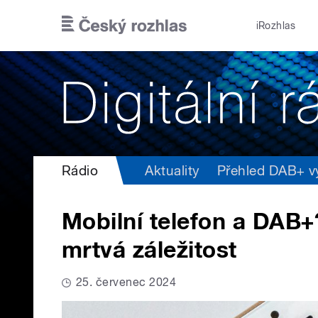
Přejít k hlavnímu obsahu
iRozhlas
Rádio
Aktuality
Přehled DAB+ vys
Mobilní telefon a DAB+
mrtvá záležitost
25. červenec 2024