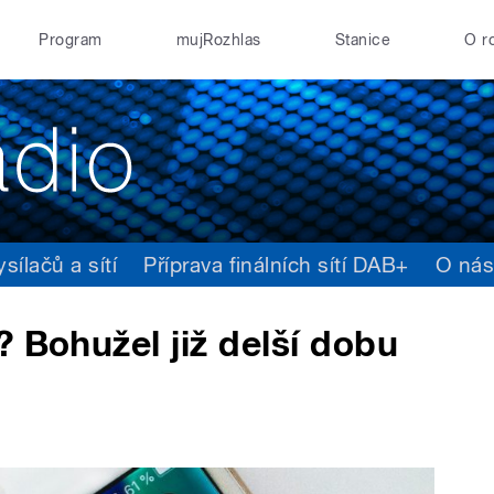
Program
mujRozhlas
Stanice
O r
ílačů a sítí
Příprava finálních sítí DAB+
O ná
? Bohužel již delší dobu