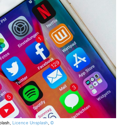
plash
,
Licence Unsplash
,
©