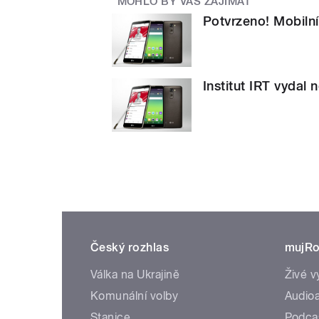
MOHLO BY VÁS ZAJÍMAT
Potvrzeno! Mobilní
Institut IRT vydal 
Český rozhlas
mujRo
Válka na Ukrajině
Živé v
Komunální volby
Audioa
Stanice
Podca