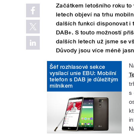
Začátkem letošního roku to
letech objeví na trhu mobiln
dalších funkci disponovat i 
DAB+. S touto možností přiš
dalších letech už jsme se 
Důvody jsou více méně jasn
N
Šéf rozhlasové sekce
vysílací unie EBU: Mobilní
Te
telefon s DAB je důležitým
t
milníkem
s
o
k
i
N