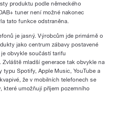
esty produktu podle německého
 DAB+ tuner není možné nakonec
yla tato funkce odstraněna.
efonů je jasný. Výrobcům jde primárně o
produkty jako centrum zábavy postavené
 je obvykle součástí tarifu
 Zvláště mladší generace tak obvykle na
by typu Spotify, Apple Music, YouTube a
řekvapivé, že v mobilních telefonech se
ry, které umožňují příjem pozemního