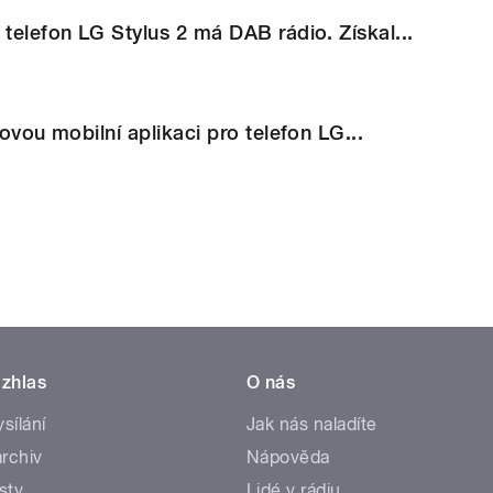
 telefon LG Stylus 2 má DAB rádio. Získal...
novou mobilní aplikaci pro telefon LG...
zhlas
O nás
ysílání
Jak nás naladíte
rchiv
Nápověda
sty
Lidé v rádiu