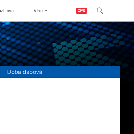
ozhlase
Více
ŽIVĚ
s
Doba dabová