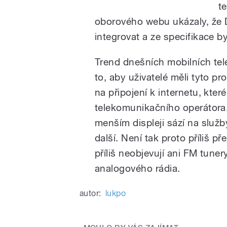
t
oborového webu ukázaly, že
integrovat a ze specifikace b
Trend dnešních mobilních tel
to, aby uživatelé měli tyto 
na připojení k internetu, které
telekomunikačního operátora.
menším displeji sází na služ
další. Není tak proto příliš p
příliš neobjevují ani FM tune
analogového rádia.
autor:
lukpo