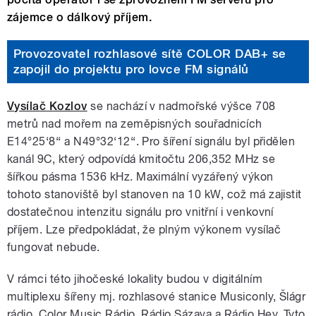
zájemce o dálkový příjem.
Provozovatel rozhlasové sítě COLOR DAB+ se
zapojil do projektu pro lovce FM signálů
Vysílač Kozlov
se nachází v nadmořské výšce 708
metrů nad mořem na zeměpisných souřadnicích
E14°25‘8‘‘ a N49°32‘12‘‘. Pro šíření signálu byl přidělen
kanál 9C, který odpovídá kmitočtu 206,352 MHz se
šířkou pásma 1536 kHz. Maximální vyzářený výkon
tohoto stanoviště byl stanoven na 10 kW, což má zajistit
dostatečnou intenzitu signálu pro vnitřní i venkovní
příjem. Lze předpokládat, že plným výkonem vysílač
fungovat nebude.
V rámci této jihočeské lokality budou v digitálním
multiplexu šířeny mj. rozhlasové stanice Musiconly, Šlágr
rádio, Color Music Rádio, Rádio Sázava a Rádio Hey. Tyto