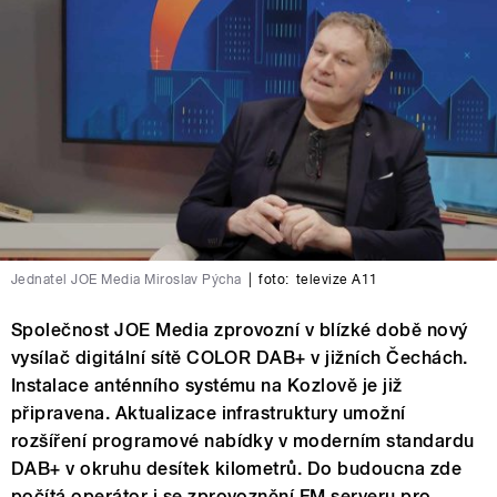
Jednatel JOE Media Miroslav Pýcha
|
foto:
televize A11
Společnost JOE Media zprovozní v blízké době nový
vysílač digitální sítě COLOR DAB+ v jižních Čechách.
Instalace anténního systému na Kozlově je již
připravena. Aktualizace infrastruktury umožní
rozšíření programové nabídky v moderním standardu
DAB+ v okruhu desítek kilometrů. Do budoucna zde
počítá operátor i se zprovoznění FM serveru pro