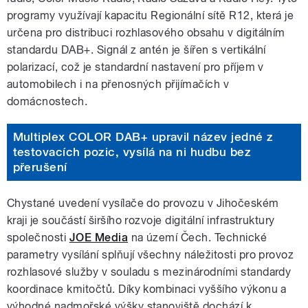
programy využívají kapacitu Regionální sítě R12, která je
určena pro distribuci rozhlasového obsahu v digitálním
standardu DAB+. Signál z antén je šířen s vertikální
polarizací, což je standardní nastavení pro příjem v
automobilech i na přenosných přijímačích v
domácnostech.
Multiplex COLOR DAB+ upravil název jedné z
testovacích pozic, vysílá na ni hudbu bez
přerušení
Chystané uvedení vysílače do provozu v Jihočeském
kraji je součástí širšího rozvoje digitální infrastruktury
společnosti
JOE Media
na území Čech. Technické
parametry vysílání splňují všechny náležitosti pro provoz
rozhlasové služby v souladu s mezinárodními standardy
koordinace kmitočtů. Díky kombinaci vyššího výkonu a
výhodné nadmořské výšky stanoviště dochází k