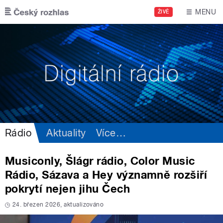
Přejít k hlavnímu obsahu
MENU
ŽIVĚ
Rádio
Aktuality
Více
…
Musiconly, Šlágr rádio, Color Music
Rádio, Sázava a Hey významně rozšiří
pokrytí nejen jihu Čech
24. březen 2026, aktualizováno