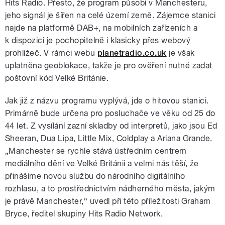
Hits Radio. Přesto, že program působí v Manchesteru,
jeho signál je šířen na celé území země. Zájemce stanici
najde na platformě DAB+, na mobilních zařízeních a
k dispozici je pochopitelně i klasicky přes webový
prohlížeč. V rámci webu
planetradio.co.uk
je však
uplatněna geoblokace, takže je pro ověření nutné zadat
poštovní kód Velké Británie.
Jak již z názvu programu vyplývá, jde o hitovou stanici.
Primárně bude určena pro posluchače ve věku od 25 do
44 let. Z vysílání zazní skladby od interpretů, jako jsou Ed
Sheeran, Dua Lipa, Little Mix, Coldplay a Ariana Grande.
„Manchester se rychle stává ústředním centrem
mediálního dění ve Velké Británii a velmi nás těší, že
přinášíme novou službu do národního digitálního
rozhlasu, a to prostřednictvím nádherného města, jakým
je právě Manchester,“ uvedl při této příležitosti Graham
Bryce, ředitel skupiny Hits Radio Network.