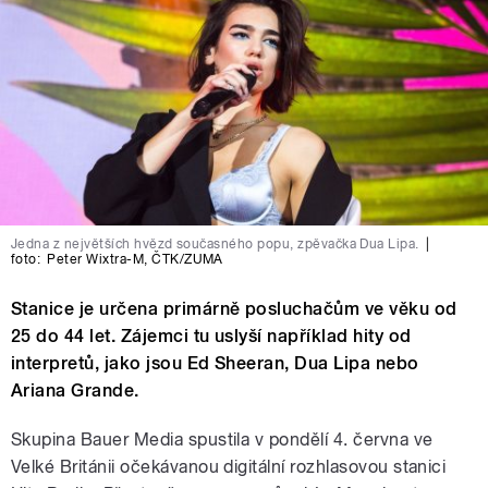
Jedna z největších hvězd současného popu, zpěvačka Dua Lipa.
|
foto:
Peter Wixtra-M
,
ČTK/ZUMA
Stanice je určena primárně posluchačům ve věku od
25 do 44 let. Zájemci tu uslyší například hity od
interpretů, jako jsou Ed Sheeran, Dua Lipa nebo
Ariana Grande.
Skupina Bauer Media spustila v pondělí 4. června ve
Velké Británii očekávanou digitální rozhlasovou stanici