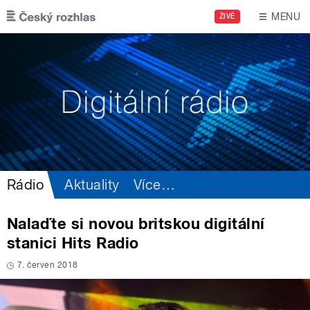
Přejít k hlavnímu obsahu
MENU
ŽIVĚ
Rádio
Aktuality
Více
…
Nalaďte si novou britskou digitální
stanici Hits Radio
7. červen 2018