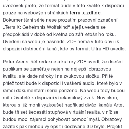
uvozovek proto, že formát bude v této kvalitě k dispozici
pouze na webových stránkách
terra-x.zdf.de
.
Dokumentární série nese prozatím pracovní označení
„Terra X: Geheimnis Wolfskind“ a její uvedení se
předpokládá v době od května do září letošního roku.
Uvedení na webu je nasnadě. ZDF nemá v tuto chvíli k
dispozici distribuční kanál, kde by formát Ultra HD uvedlo.
Peter Arens, šéf redakce a kultury ZDF uvedl, že dnešní
publikum se zaměřuje nejen na nejlepší obrazovou
kvalitu, ale klade nároky i na zvukovou složku. Při té
příležitosti bude k dispozici i veškeré audio, které bylo v
rámci dokumentární série pořízeno. Na webu tedy budou
mít uživatelé k dispozici vícekanálový zvuk. Novinkou,
kterou si již mohli vyzkoušet například diváci kanálu Arte,
bude tří set šedesáti stupňová virtuální realita, v níž se
budou moci zájemci pohybovat pomocí myši. Obrazový
zážitek pak mohou vylepšit i dodávané 3D brýle. Projekt