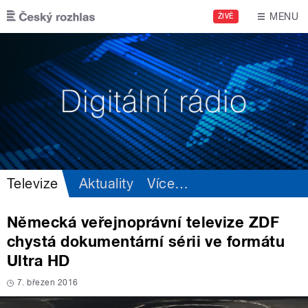
Přejít k hlavnímu obsahu
MENU
ŽIVĚ
Televize
Aktuality
Více
…
Německá veřejnoprávní televize ZDF
chystá dokumentární sérii ve formátu
Ultra HD
7. březen 2016