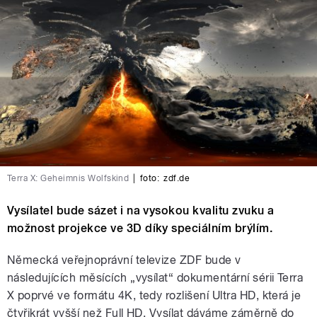
Terra X: Geheimnis Wolfskind
|
foto:
zdf.de
Vysílatel bude sázet i na vysokou kvalitu zvuku a
možnost projekce ve 3D díky speciálním brýlím.
Německá veřejnoprávní televize ZDF bude v
následujících měsících „vysílat“ dokumentární sérii Terra
X poprvé ve formátu 4K, tedy rozlišení Ultra HD, která je
čtyřikrát vyšší než Full HD. Vysílat dáváme záměrně do