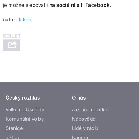
je možné sledovat i
na sociální síti Facebook
.
autor:
lukpo
Český rozhlas
O nás
Válka na Ukrajině
Jak nás naladíte
Komunální volby
Nápověda
Stanice
Lidé v rádiu
eShop
Kariéra