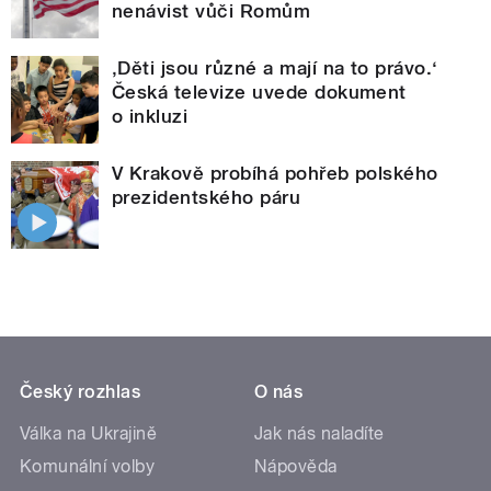
nenávist vůči Romům
‚Děti jsou různé a mají na to právo.‘
Česká televize uvede dokument
o inkluzi
V Krakově probíhá pohřeb polského
prezidentského páru
Český rozhlas
O nás
Válka na Ukrajině
Jak nás naladíte
Komunální volby
Nápověda