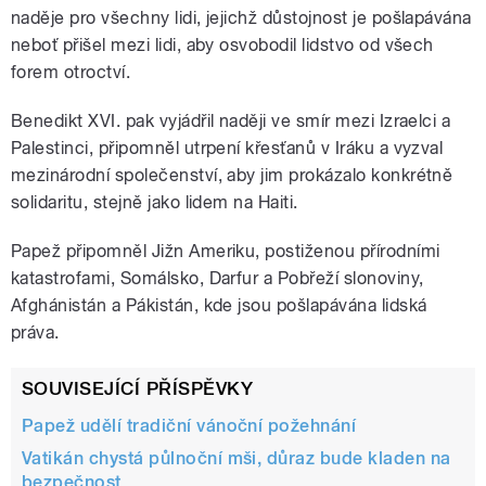
naděje pro všechny lidi, jejichž důstojnost je pošlapávána
neboť přišel mezi lidi, aby osvobodil lidstvo od všech
forem otroctví.
Benedikt XVI. pak vyjádřil naději ve smír mezi Izraelci a
Palestinci, připomněl utrpení křesťanů v Iráku a vyzval
mezinárodní společenství, aby jim prokázalo konkrétně
solidaritu, stejně jako lidem na Haiti.
Papež připomněl Jižn Ameriku, postiženou přírodními
katastrofami, Somálsko, Darfur a Pobřeží slonoviny,
Afghánistán a Pákistán, kde jsou pošlapávána lidská
práva.
SOUVISEJÍCÍ PŘÍSPĚVKY
Papež udělí tradiční vánoční požehnání
Vatikán chystá půlnoční mši, důraz bude kladen na
bezpečnost