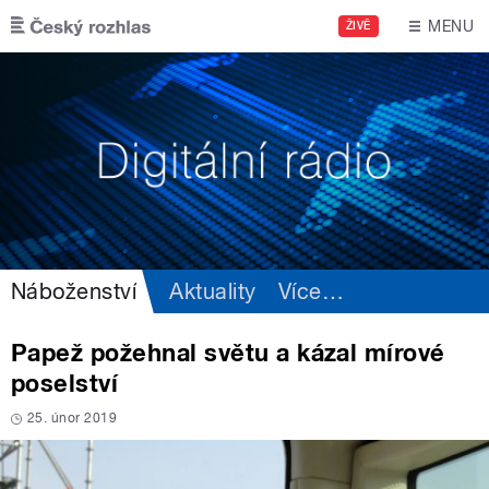
Přejít k hlavnímu obsahu
MENU
ŽIVĚ
Náboženství
Aktuality
Více
…
Papež požehnal světu a kázal mírové
poselství
25. únor 2019