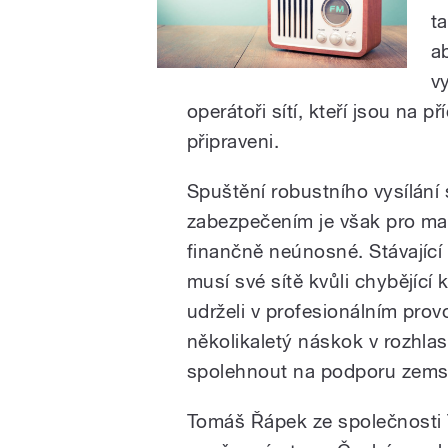
ta
a
v
operátoři sítí, kteří jsou na 
připraveni.
Spuštění robustního vysílání
zabezpečením je však pro mal
finančně neúnosné. Stávající 
musí své sítě kvůli chybějící 
udrželi v profesionálním pr
několikaletý náskok v rozhlas
spolehnout na podporu zems
Tomáš Řápek ze společnosti T