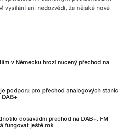
FM vysílání ani nedozvědí, že nějaké nové
diím v Německu hrozí nucený přechod na
je podporu pro přechod analogových stanic
ní DAB+
dnotilo dosavadní přechod na DAB+, FM
á fungovat ještě rok