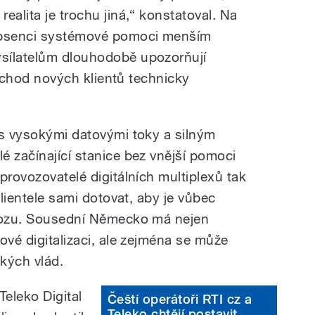
 realita je trochu jiná,“ konstatoval. Na
bsenci systémové pomoci menším
ysílatelům dlouhodobě upozorňují
příchod nových klientů technicky
 s vysokými datovými toky a silným
é začínající stanice bez vnější pomoci
provozovatelé digitálních multiplexů tak
klientele sami dotovat, aby je vůbec
ovozu. Sousední Německo má nejen
ové digitalizaci, ale zejména se může
kých vlád.
eleko Digital
Čeští operátoři RTI cz a
Teleko chtějí postavit