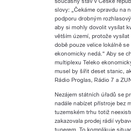
současný stav v České republ
slovy: „Čekáme opravdu na 
podporu drobným rozhlasový
aby si mohly dovolit vysílat k
větším území, protože vysíla
době pouze velice lokálně se
ekonomicky nedá.“ Aby se c
multiplexu Teleko ekonomicky 
musel by šířit deset stanic, a
Rádio Proglas, Rádio 7 a ZU
Nezájem státních úřadů se pr
nadále nabízet přístroje bez 
tuzemském trhu totiž neexistu
zakazovala prodej rádií vy
tunerem. To komplikuje situ