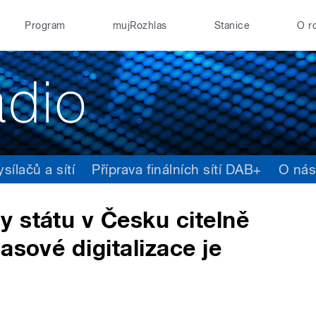
Program
mujRozhlas
Stanice
O r
ílačů a sítí
Příprava finálních sítí DAB+
O ná
 státu v Česku citelně
asové digitalizace je