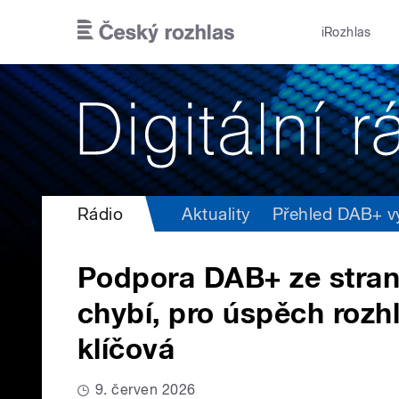
Přejít k hlavnímu obsahu
iRozhlas
Rádio
Aktuality
Přehled DAB+ vys
Podpora DAB+ ze strany
chybí, pro úspěch rozhl
klíčová
9. červen 2026