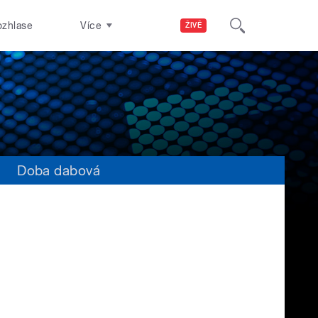
ozhlase
Více
ŽIVĚ
s
Doba dabová