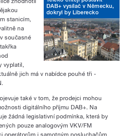
ice zhodnotil
DAB+ vysílač v Německu,
nějakou
dokryl by Liberecko
m stanicím,
valitně na
t v současné
 takřka
hod
vyplatil,
ktuálně jich má v nabídce pouhé tři -
N.
ojevuje také v tom, že prodejci mohou
možnosti digitálního příjmu DAB+. Na
je žádná legislativní podmínka, která by
bavených pouze analogovým VKV/FM
aci operátorům i samotným posluchačům,