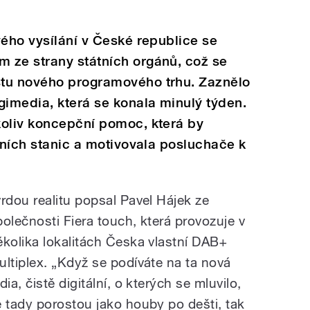
vého vysílání v České republice se
 ze strany státních orgánů, což se
stu nového programového trhu. Zaznělo
gimedia, která se konala minulý týden.
koliv koncepční pomoc, která by
álních stanic a motivovala posluchače k
vrdou realitu popsal Pavel Hájek ze
polečnosti Fiera touch, která provozuje v
ěkolika lokalitách Česka vlastní DAB+
ultiplex. „Když se podíváte na ta nová
dia, čistě digitální, o kterých se mluvilo,
e tady porostou jako houby po dešti, tak