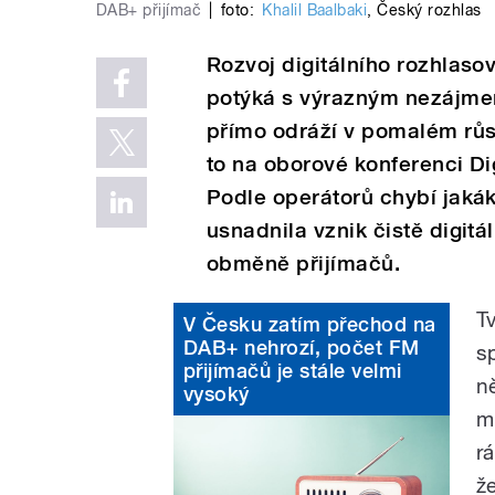
DAB+ přijímač
|
foto:
Khalil Baalbaki
,
Český rozhlas
Rozvoj digitálního rozhlaso
potýká s výrazným nezájmem
přímo odráží v pomalém rů
to na oborové konferenci Di
Podle operátorů chybí jaká
usnadnila vznik čistě digit
obměně přijímačů.
T
V Česku zatím přechod na
DAB+ nehrozí, počet FM
s
přijímačů je stále velmi
n
vysoký
m
rá
ž