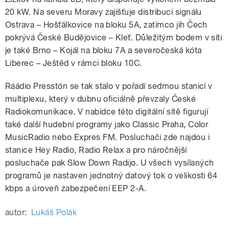
20 kW. Na severu Moravy zajišťuje distribuci signálu
Ostrava – Hošťálkovice na bloku 5A, zatímco jih Čech
pokrývá České Budějovice – Kleť. Důležitým bodem v síti
je také Brno – Kojál na bloku 7A a severočeská kóta
Liberec – Ještěd v rámci bloku 10C.
Ráádio Presstón se tak stalo v pořadí sedmou stanicí v
multiplexu, který v dubnu oficiálně převzaly České
Radiokomunikace. V nabídce této digitální sítě figurují
také další hudební programy jako Classic Praha, Color
MusicRadio nebo Expres FM. Posluchači zde najdou i
stanice Hey Radio, Radio Relax a pro náročnější
posluchače pak Slow Down Radijo. U všech vysílaných
programů je nastaven jednotný datový tok o velikosti 64
kbps a úroveň zabezpečení EEP 2-A.
autor:
Lukáš Polák