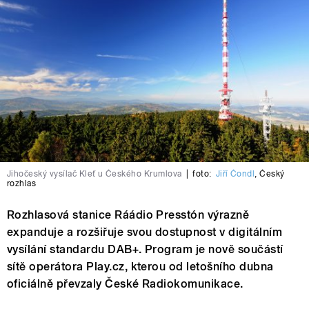
Jihočeský vysílač Kleť u Českého Krumlova
|
foto:
Jiří Čondl
,
Český
rozhlas
Rozhlasová stanice Ráádio Presstón výrazně
expanduje a rozšiřuje svou dostupnost v digitálním
vysílání standardu DAB+. Program je nově součástí
sítě operátora Play.cz, kterou od letošního dubna
oficiálně převzaly České Radiokomunikace.