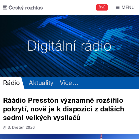
Přejít k hlavnímu obsahu
MENU
ŽIVĚ
Rádio
Aktuality
Více
…
Ráádio Presstón významně rozšířilo
pokrytí, nově je k dispozici z dalších
sedmi velkých vysílačů
8. květen 2026