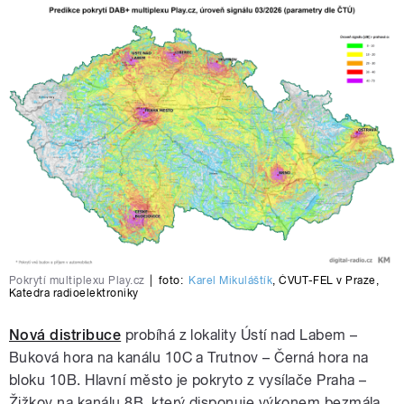
Pokrytí multiplexu Play.cz
|
foto:
Karel Mikuláštík
,
ČVUT-FEL v Praze
,
Katedra radioelektroniky
Nová distribuce
probíhá z lokality Ústí nad Labem –
Buková hora na kanálu 10C a Trutnov – Černá hora na
bloku 10B. Hlavní město je pokryto z vysílače Praha –
Žižkov na kanálu 8B, který disponuje výkonem bezmála