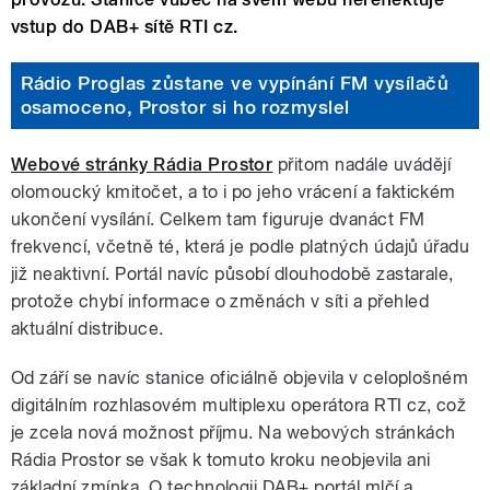
vstup do DAB+ sítě RTI cz.
Rádio Proglas zůstane ve vypínání FM vysílačů
osamoceno, Prostor si ho rozmyslel
Webové stránky Rádia Prostor
přitom nadále uvádějí
olomoucký kmitočet, a to i po jeho vrácení a faktickém
ukončení vysílání. Celkem tam figuruje dvanáct FM
frekvencí, včetně té, která je podle platných údajů úřadu
již neaktivní. Portál navíc působí dlouhodobě zastarale,
protože chybí informace o změnách v síti a přehled
aktuální distribuce.
Od září se navíc stanice oficiálně objevila v celoplošném
digitálním rozhlasovém multiplexu operátora RTI cz, což
je zcela nová možnost příjmu. Na webových stránkách
Rádia Prostor se však k tomuto kroku neobjevila ani
základní zmínka. O technologii DAB+ portál mlčí a