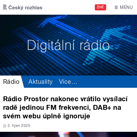
Přejít k hlavnímu obsahu
MENU
ŽIVĚ
Rádio
Aktuality
Více
…
Rádio Prostor nakonec vrátilo vysílací
radě jedinou FM frekvenci, DAB+ na
svém webu úplně ignoruje
2. říjen 2025