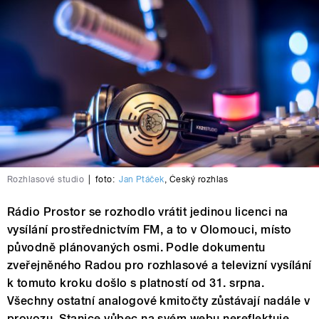
Rozhlasové studio
|
foto:
Jan Ptáček
,
Český rozhlas
Rádio Prostor se rozhodlo vrátit jedinou licenci na
vysílání prostřednictvím FM, a to v Olomouci, místo
původně plánovaných osmi. Podle dokumentu
zveřejněného Radou pro rozhlasové a televizní vysílání
k tomuto kroku došlo s platností od 31. srpna.
Všechny ostatní analogové kmitočty zůstávají nadále v
provozu. Stanice vůbec na svém webu nereflektuje