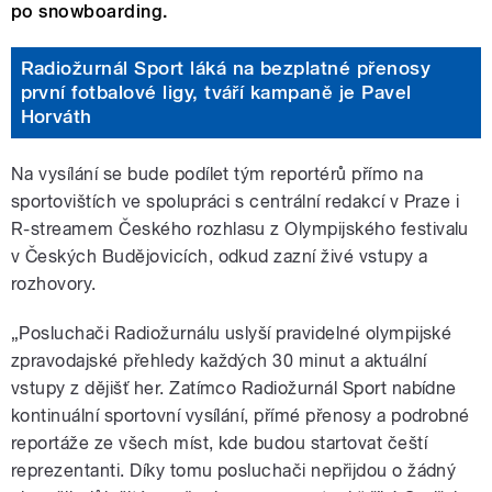
po snowboarding.
Radiožurnál Sport láká na bezplatné přenosy
první fotbalové ligy, tváří kampaně je Pavel
Horváth
Na vysílání se bude podílet tým reportérů přímo na
sportovištích ve spolupráci s centrální redakcí v Praze i
R-streamem Českého rozhlasu z Olympijského festivalu
v Českých Budějovicích, odkud zazní živé vstupy a
rozhovory.
„Posluchači Radiožurnálu uslyší pravidelné olympijské
zpravodajské přehledy každých 30 minut a aktuální
vstupy z dějišť her. Zatímco Radiožurnál Sport nabídne
kontinuální sportovní vysílání, přímé přenosy a podrobné
reportáže ze všech míst, kde budou startovat čeští
reprezentanti. Díky tomu posluchači nepřijdou o žádný