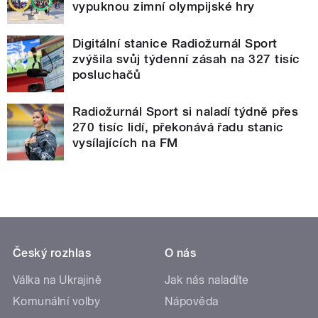
vypuknou zimní olympijské hry
Digitální stanice Radiožurnál Sport
zvýšila svůj týdenní zásah na 327 tisíc
posluchačů
Radiožurnál Sport si naladí týdně přes
270 tisíc lidí, překonává řadu stanic
vysílajících na FM
Český rozhlas
O nás
Válka na Ukrajině
Jak nás naladíte
Komunální volby
Nápověda