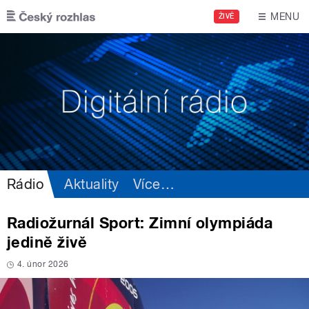
Přejít k hlavnímu obsahu
MENU
ŽIVĚ
Rádio
Aktuality
Více
…
Radiožurnál Sport: Zimní olympiáda
jedině živě
4. únor 2026