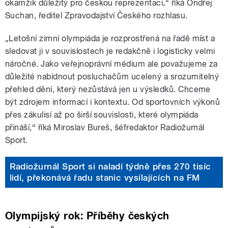
okamžik důležitý pro českou reprezentaci,“ říká Ondřej
Suchan, ředitel Zpravodajství Českého rozhlasu.
„Letošní zimní olympiáda je rozprostřená na řadě míst a
sledovat ji v souvislostech je redakčně i logisticky velmi
náročné. Jako veřejnoprávní médium ale považujeme za
důležité nabídnout posluchačům ucelený a srozumitelný
přehled dění, který nezůstává jen u výsledků. Chceme
být zdrojem informací i kontextu. Od sportovních výkonů
přes zákulisí až po širší souvislosti, které olympiáda
přináší,“ říká Miroslav Bureš, šéfredaktor Radiožurnál
Sport.
Radiožurnál Sport si naladí týdně přes 270 tisíc
lidí, překonává řadu stanic vysílajících na FM
Olympijský rok: Příběhy českých