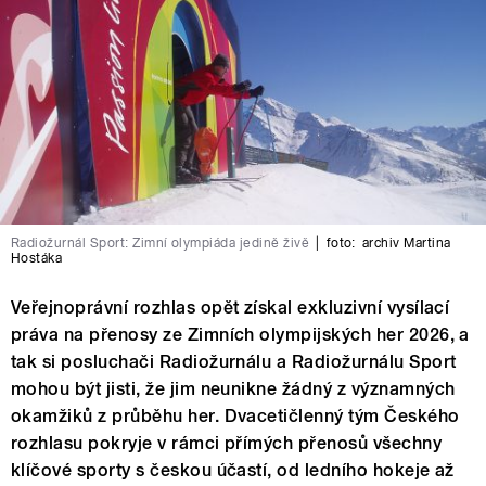
Radiožurnál Sport: Zimní olympiáda jedině živě
|
foto:
archiv Martina
Hostáka
Veřejnoprávní rozhlas opět získal exkluzivní vysílací
práva na přenosy ze Zimních olympijských her 2026, a
tak si posluchači Radiožurnálu a Radiožurnálu Sport
mohou být jisti, že jim neunikne žádný z významných
okamžiků z průběhu her. Dvacetičlenný tým Českého
rozhlasu pokryje v rámci přímých přenosů všechny
klíčové sporty s českou účastí, od ledního hokeje až