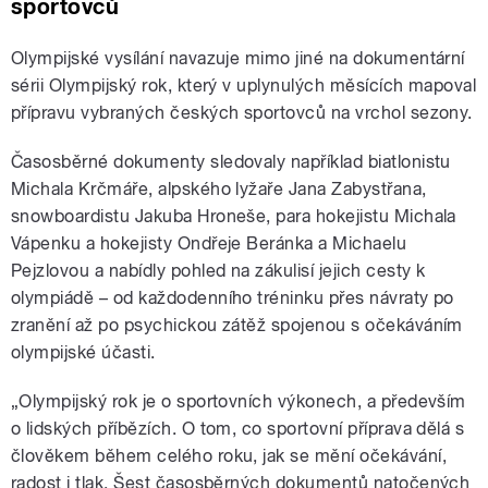
sportovců
Olympijské vysílání navazuje mimo jiné na dokumentární
sérii Olympijský rok, který v uplynulých měsících mapoval
přípravu vybraných českých sportovců na vrchol sezony.
Časosběrné dokumenty sledovaly například biatlonistu
Michala Krčmáře, alpského lyžaře Jana Zabystřana,
snowboardistu Jakuba Hroneše, para hokejistu Michala
Vápenku a hokejisty Ondřeje Beránka a Michaelu
Pejzlovou a nabídly pohled na zákulisí jejich cesty k
olympiádě – od každodenního tréninku přes návraty po
zranění až po psychickou zátěž spojenou s očekáváním
olympijské účasti.
„Olympijský rok je o sportovních výkonech, a především
o lidských příbězích. O tom, co sportovní příprava dělá s
člověkem během celého roku, jak se mění očekávání,
radost i tlak. Šest časosběrných dokumentů natočených