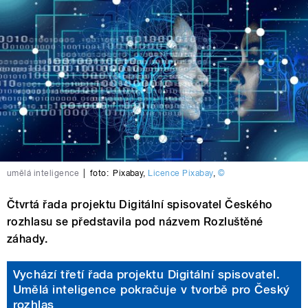
umělá inteligence
|
foto:
Pixabay
,
Licence Pixabay
,
©
Čtvrtá řada projektu Digitální spisovatel Českého
rozhlasu se představila pod názvem Rozluštěné
záhady.
Vychází třetí řada projektu Digitální spisovatel.
Umělá inteligence pokračuje v tvorbě pro Český
rozhlas