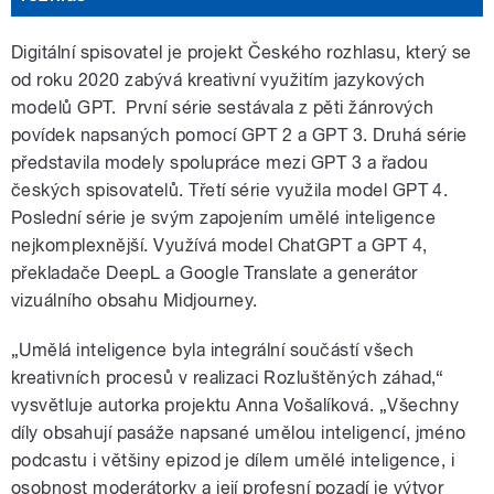
Digitální spisovatel je projekt Českého rozhlasu, který se
od roku 2020 zabývá kreativní využitím jazykových
modelů GPT. První série sestávala z pěti žánrových
povídek napsaných pomocí GPT 2 a GPT 3. Druhá série
představila modely spolupráce mezi GPT 3 a řadou
českých spisovatelů. Třetí série využila model GPT 4.
Poslední série je svým zapojením umělé inteligence
nejkomplexnější. Využívá model ChatGPT a GPT 4,
překladače DeepL a Google Translate a generátor
vizuálního obsahu Midjourney.
„Umělá inteligence byla integrální součástí všech
kreativních procesů v realizaci Rozluštěných záhad,“
vysvětluje autorka projektu Anna Vošalíková. „Všechny
díly obsahují pasáže napsané umělou inteligencí, jméno
podcastu i většiny epizod je dílem umělé inteligence, i
osobnost moderátorky a její profesní pozadí je výtvor