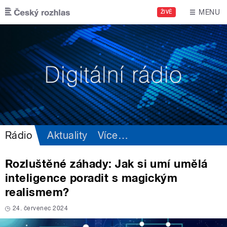
Přejít k hlavnímu obsahu
MENU
ŽIVĚ
Rádio
Aktuality
Více
…
Rozluštěné záhady: Jak si umí umělá
inteligence poradit s magickým
realismem?
24. červenec 2024