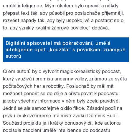
umělé inteligence. Mým úkolem bylo upravit a někdy
přepsat text tak, aby působil pro posluchače příjemněji,
rozvést nápady tak, aby byly uspokojivé a postarat se o
to, aby vznikly kvalitní žánrové povídky,“ dodává.
Digitální spisovatel má pokračování, umělá
inteligence opět „kouzlila“ s povídkami známých
autorů
Cílem autorů bylo vytvořit magickorealistický podcast,
který využivá i premisu uncanny valley, známou ze světa
počítačových her a robotiky. Posluchač by měl mít
možnost ponořit se do děje a přistupovat k podcastu,
jakoby všechny informace v něm byly zcela pravdivé.
Jedná se ale samozřejmě o dílo fikce. Zásadní podíl na
prvku zvukové imerse má mistr zvuku Dominik Budil.
Součástí projektu je i krátký bonusový díl, kde autorka
popisuje zapojení umělé inteligence do podcastu