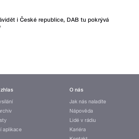
vidět i České republice, DAB tu pokrývá
e
zhlas
O nás
ysílání
Jak nás naladíte
rchiv
Nápověda
sty
Lidé v rádiu
í aplikace
Kariéra
Kontakt