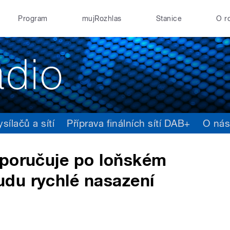
Program
mujRozhlas
Stanice
O r
ílačů a sítí
Příprava finálních sítí DAB+
O ná
oporučuje po loňském
du rychlé nasazení