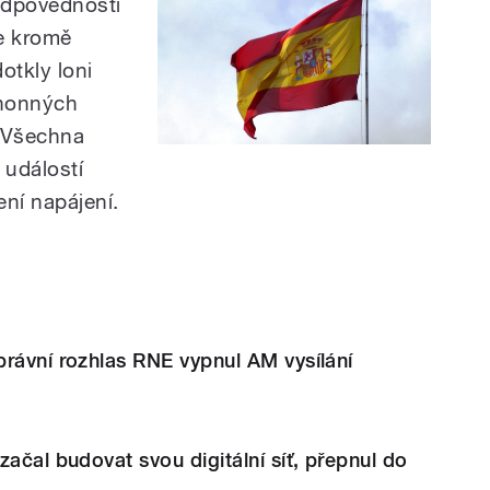
 odpovědnosti
se kromě
otkly loni
ohonných
. Všechna
 událostí
ení napájení.
rávní rozhlas RNE vypnul AM vysílání
začal budovat svou digitální síť, přepnul do