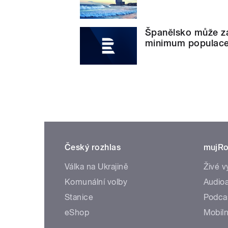
Španělsko může zá
minimum populac
Český rozhlas
mujRo
Válka na Ukrajině
Živé v
Komunální volby
Audioa
Stanice
Podca
eShop
Mobiln