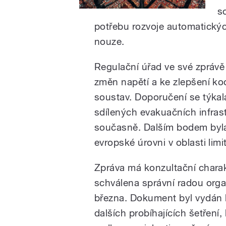
s
potřebu rozvoje automatický
nouze.
Regulační úřad ve své zprávě
změn napětí a ke zlepšení ko
soustav. Doporučení se týka
sdílených evakuačních infrast
současně. Dalším bodem byla
evropské úrovni v oblasti limi
Zpráva má konzultační charak
schválena správní radou orga
března. Dokument byl vydán 
dalších probíhajících šetření,