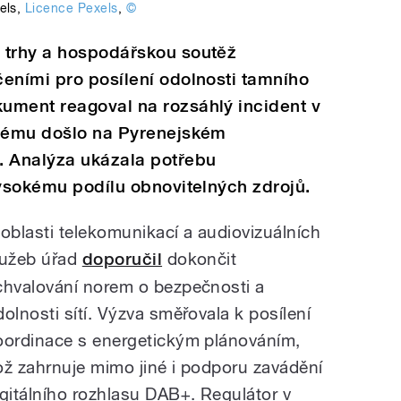
els
,
Licence Pexels
,
©
 trhy a hospodářskou soutěž
eními pro posílení odolnosti tamního
ument reagoval na rozsáhlý incident v
erému došlo na Pyrenejském
. Analýza ukázala potřebu
vysokému podílu obnovitelných zdrojů.
 oblasti telekomunikací a audiovizuálních
lužeb úřad
doporučil
dokončit
chvalování norem o bezpečnosti a
dolnosti sítí. Výzva směřovala k posílení
oordinace s energetickým plánováním,
ož zahrnuje mimo jiné i podporu zavádění
igitálního rozhlasu DAB+. Regulátor v