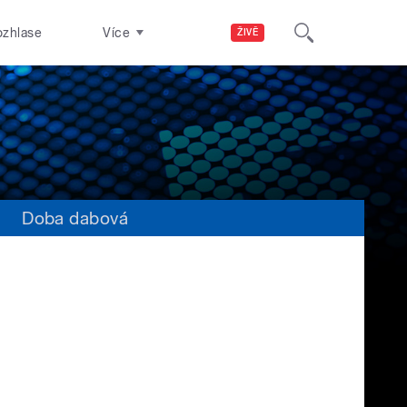
ozhlase
Více
ŽIVĚ
s
Doba dabová