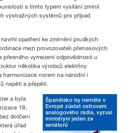
ouvislosti s tímto typem vysílání zmínil
ch výstražných systémů pro případ
 navrhl opatření ke zmírnění prudkých
ordinace mezi provozovateli přenosových
la přesného vymezení odpovědnosti u
ruktur několika výrobců elektřiny
 harmonizace norem na národní i
tů napětí a přepětí.
ter a byla
Španělsko by nemělo v
Evropě zůstat ostrovem
nizace 18.
analogového rádia, vyzval
bez dotčení
ministryni jeden ze
senátorů
 která úřad