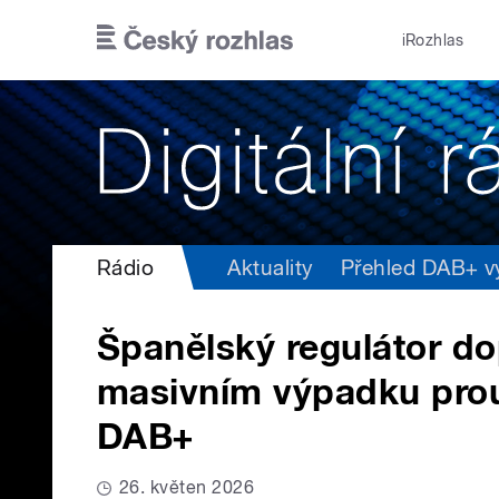
Přejít k hlavnímu obsahu
iRozhlas
Rádio
Aktuality
Přehled DAB+ vys
Španělský regulátor d
masivním výpadku prou
DAB+
26. květen 2026