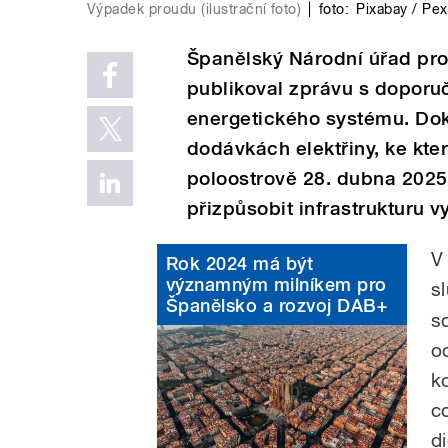
Výpadek proudu (ilustrační foto)
|
foto:
Pixabay / Pex
Španělský Národní úřad pro
publikoval zprávu s doporuč
energetického systému. Dok
dodávkách elektřiny, ke kt
poloostrově 28. dubna 2025
přizpůsobit infrastrukturu 
V
Rok 2024 má být
významným milníkem pro
s
Španělsko a rozvoj DAB+
s
o
k
c
d