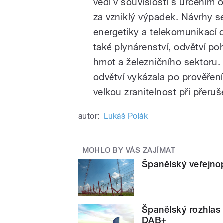
vedl v souvislosti s určením
za vzniklý výpadek. Návrhy 
energetiky a telekomunikací d
také plynárenství, odvětví p
hmot a železničního sektoru
odvětví vykázala po prověření
velkou zranitelnost při přeruš
autor:
Lukáš Polák
MOHLO BY VÁS ZAJÍMAT
Španělský veřejnop
Španělský rozhlas 
DAB+