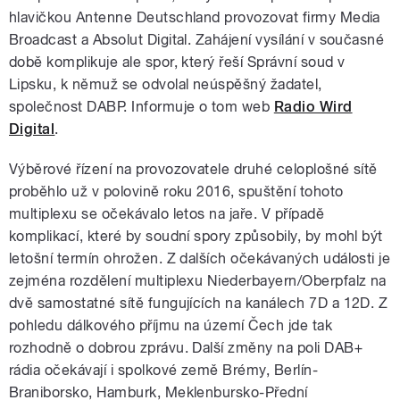
hlavičkou Antenne Deutschland provozovat firmy Media
Broadcast a Absolut Digital. Zahájení vysílání v současné
době komplikuje ale spor, který řeší Správní soud v
Lipsku, k němuž se odvolal neúspěšný žadatel,
společnost DABP. Informuje o tom web
Radio Wird
Digital
.
Výběrové řízení na provozovatele druhé celoplošné sítě
proběhlo už v polovině roku 2016, spuštění tohoto
multiplexu se očekávalo letos na jaře. V případě
komplikací, které by soudní spory způsobily, by mohl být
letošní termín ohrožen. Z dalších očekávaných události je
zejména rozdělení multiplexu Niederbayern/Oberpfalz na
dvě samostatné sítě fungujících na kanálech 7D a 12D. Z
pohledu dálkového příjmu na území Čech jde tak
rozhodně o dobrou zprávu. Další změny na poli DAB+
rádia očekávají i spolkové země Brémy, Berlín-
Braniborsko, Hamburk, Meklenbursko-Přední