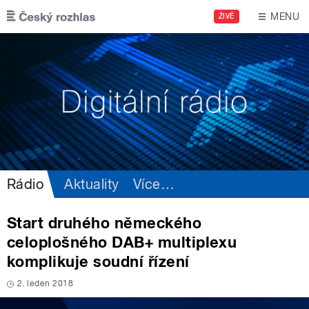
Přejít k hlavnímu obsahu
MENU
ŽIVĚ
Rádio
Aktuality
Více
…
Start druhého německého
celoplošného DAB+ multiplexu
komplikuje soudní řízení
2. leden 2018