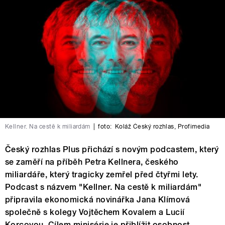
Kellner. Na cestě k miliardám
|
foto:
Koláž Český rozhlas
,
Profimedia
Český rozhlas Plus přichází s novým podcastem, který
se zaměří na příběh Petra Kellnera, českého
miliardáře, který tragicky zemřel před čtyřmi lety.
Podcast s názvem "Kellner. Na cestě k miliardám"
připravila ekonomická novinářka Jana Klímová
společně s kolegy Vojtěchem Kovalem a Lucií
Korcovou. Cílem minisérie je přiblížit osobnost