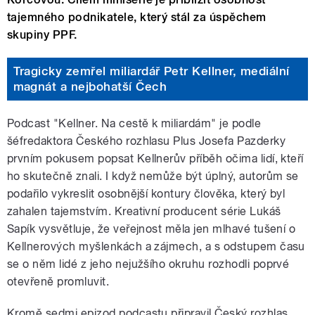
tajemného podnikatele, který stál za úspěchem
skupiny PPF.
Tragicky zemřel miliardář Petr Kellner, mediální
magnát a nejbohatší Čech
Podcast "Kellner. Na cestě k miliardám" je podle
šéfredaktora Českého rozhlasu Plus Josefa Pazderky
prvním pokusem popsat Kellnerův příběh očima lidí, kteří
ho skutečně znali. I když nemůže být úplný, autorům se
podařilo vykreslit osobnější kontury člověka, který byl
zahalen tajemstvím. Kreativní producent série Lukáš
Sapík vysvětluje, že veřejnost měla jen mlhavé tušení o
Kellnerových myšlenkách a zájmech, a s odstupem času
se o něm lidé z jeho nejužšího okruhu rozhodli poprvé
otevřeně promluvit.
Kromě sedmi epizod podcastu připravil Český rozhlas