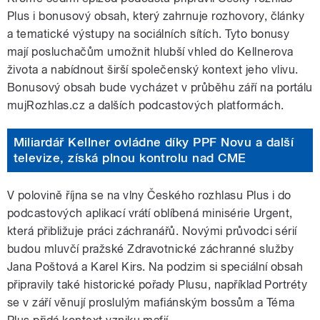
Plus i bonusový obsah, který zahrnuje rozhovory, články
a tematické výstupy na sociálních sítích. Tyto bonusy
mají posluchačům umožnit hlubší vhled do Kellnerova
života a nabídnout širší společenský kontext jeho vlivu.
Bonusový obsah bude vycházet v průběhu září na portálu
mujRozhlas.cz a dalších podcastových platformách.
Miliardář Kellner ovládne díky PPF Novu a další
televize, získá plnou kontrolu nad CME
V polovině října se na vlny Českého rozhlasu Plus i do
podcastových aplikací vrátí oblíbená minisérie Urgent,
která přibližuje práci záchranářů. Novými průvodci sérií
budou mluvčí pražské Zdravotnické záchranné služby
Jana Poštová a Karel Kirs. Na podzim si speciální obsah
připravily také historické pořady Plusu, například Portréty
se v září věnují proslulým mafiánským bossům a Téma