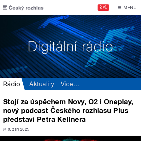
Přejít k hlavnímu obsahu
MENU
ŽIVĚ
Rádio
Aktuality
Více
…
Stojí za úspěchem Novy, O2 i Oneplay,
nový podcast Českého rozhlasu Plus
představí Petra Kellnera
8. září 2025