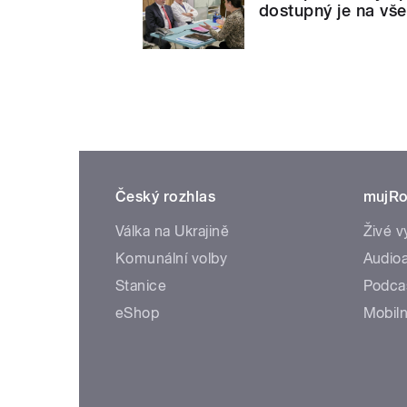
dostupný je na vš
Český rozhlas
mujRo
Válka na Ukrajině
Živé v
Komunální volby
Audioa
Stanice
Podca
eShop
Mobiln