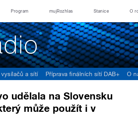
Program
mujRozhlas
Stanice
O r
ysílačů a sítí
Příprava finálních sítí DAB+
O n
yo udělala na Slovensku
který může použít i v