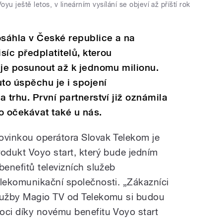
u ještě letos, v lineárním vysílání se objeví až příští rok
sáhla v České republice a na
isíc předplatitelů, kterou
uje posunout až k jednomu milionu.
to úspěchu je i spojení
 trhu. První partnerství již oznámila
o očekávat také u nás.
ovinkou operátora Slovak Telekom je
rodukt Voyo start, který bude jedním
 benefitů televizních služeb
elekomunikační společnosti. „Zákazníci
lužby Magio TV od Telekomu si budou
oci díky novému benefitu Voyo start