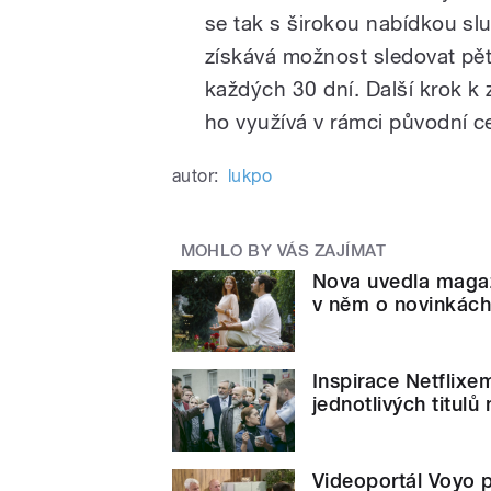
se tak s širokou nabídkou sl
získává možnost sledovat pě
každých 30 dní. Další krok k 
ho využívá v rámci původní c
autor:
lukpo
MOHLO BY VÁS ZAJÍMAT
Nova uvedla magazí
v něm o novinkách
Inspirace Netflixe
jednotlivých titulů
Videoportál Voyo 