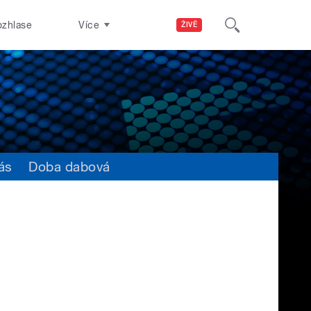
ozhlase
Více
ŽIVĚ
ás
Doba dabová