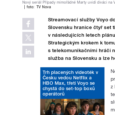
Nový seriál Případy mimořádné Marty uvidí diváci na Voy
|
foto:
TV Nova
Streamovací služby Voyo do
Slovensku hranice čtyř set t
v následujících letech plán
Strategickým krokem k tomu
s telekomunikačními hráči na
služba na Slovensku a lze h
N
Trh placených videoték v
Česku vedou Netflix a
p
HBO Max, třetí Voyo se
z
chystá do set-top boxů
operátorů
t
s
m