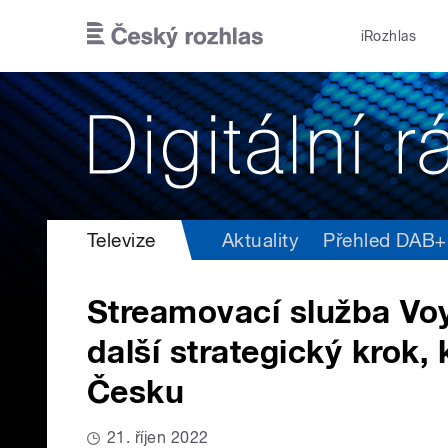
Přejít k hlavnímu obsahu
iRozhlas
Televize
Aktuality
Přehled DAB+ v
Streamovací služba Vo
další strategický krok, 
Česku
21. říjen 2022