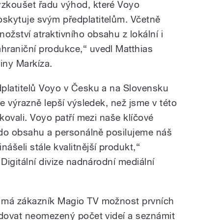
yzkoušet řadu výhod, které Voyo
oskytuje svým předplatitelům. Včetně
nožství atraktivního obsahu z lokální i
ahraniční produkce,“ uvedl Matthias
piny Markíza.
platitelů Voyo v Česku a na Slovensku
je výrazně lepší výsledek, než jsme v této
kovali. Voyo patří mezi naše klíčové
e do obsahu a personálně posilujeme náš
šeli stále kvalitnější produkt,“
 Digitální divize nadnárodní mediální
 má zákazník Magio TV možnost prvních
edovat neomezený počet videí a seznámit