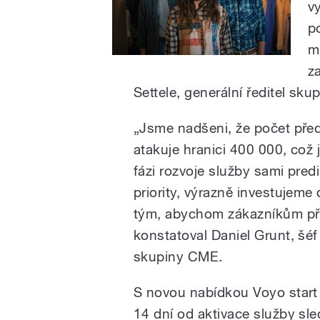
v
p
m
z
Settele, generální ředitel sku
„Jsme nadšeni, že počet před
atakuje hranici 400 000, což 
fázi rozvoje služby sami predi
priority, výrazně investujem
tým, abychom zákazníkům přiná
konstatoval Daniel Grunt, šéf
skupiny CME.
S novou nabídkou Voyo start
14 dní od aktivace služby sl