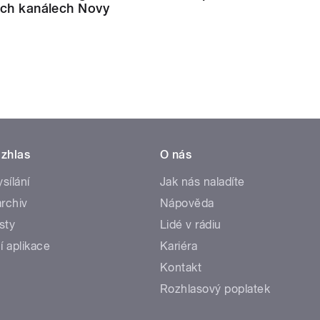
ech kanálech Novy
zhlas
O nás
ysílání
Jak nás naladíte
rchiv
Nápověda
sty
Lidé v rádiu
í aplikace
Kariéra
Kontakt
Rozhlasový poplatek