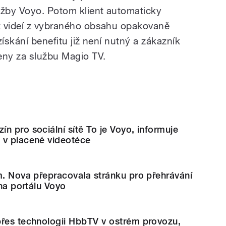
užby Voyo. Potom klient automaticky
t videí z vybraného obsahu opakovaně
získání benefitu již není nutný a zákazník
eny za službu Magio TV.
n pro sociální sítě To je Voyo, informuje
 v placené videotéce
m. Nova přepracovala stránku pro přehrávání
 na portálu Voyo
přes technologii HbbTV v ostrém provozu,