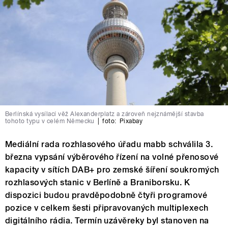
Berlínská vysílací věž Alexanderplatz a zároveň nejznámější stavba
tohoto typu v celém Německu
|
foto:
Pixabay
Mediální rada rozhlasového úřadu mabb schválila 3.
března vypsání výběrového řízení na volné přenosové
kapacity v sítích DAB+ pro zemské šíření soukromých
rozhlasových stanic v Berlíně a Braniborsku. K
dispozici budou pravděpodobně čtyři programové
pozice v celkem šesti připravovaných multiplexech
digitálního rádia. Termín uzávěreky byl stanoven na