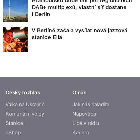
Braniborsko bude mít pět regionálních
DAB+ multiplexů, vlastní síť dostane
i Berlín
V Berlíně začala vysílat nová jazzová
stanice Ella
Český rozhlas
O nás
Válka na Ukrajině
Jak nás naladíte
Komunální volby
Nápověda
Stanice
Lidé v rádiu
eShop
Kariéra