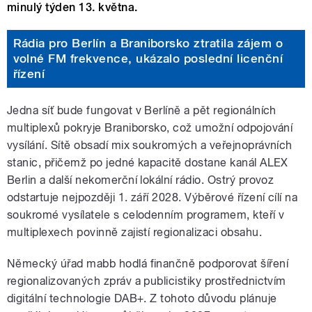
minulý týden 13. května.
Rádia pro Berlín a Braniborsko ztratila zájem o
volné FM frekvence, ukázalo poslední licenční
řízení
Jedna síť bude fungovat v Berlíně a pět regionálních
multiplexů pokryje Braniborsko, což umožní odpojování
vysílání. Sítě obsadí mix soukromých a veřejnoprávních
stanic, přičemž po jedné kapacitě dostane kanál ALEX
Berlin a další nekomerční lokální rádio. Ostrý provoz
odstartuje nejpozději 1. září 2028. Výběrové řízení cílí na
soukromé vysílatele s celodenním programem, kteří v
multiplexech povinně zajistí regionalizaci obsahu.
Německý úřad mabb hodlá finančně podporovat šíření
regionalizovaných zpráv a publicistiky prostřednictvím
digitální technologie DAB+. Z tohoto důvodu plánuje