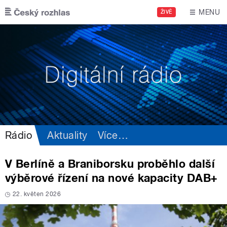
Přejít k hlavnímu obsahu
MENU
ŽIVĚ
Rádio
Aktuality
Více
…
V Berlíně a Braniborsku proběhlo další
výběrové řízení na nové kapacity DAB+
22. květen 2026