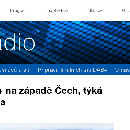
Program
mujRozhlas
Stanice
O r
ílačů a sítí
Příprava finálních sítí DAB+
O ná
+ na západě Čech, týká
ka