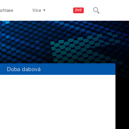
ozhlase
Více
ŽIVĚ
s
Doba dabová