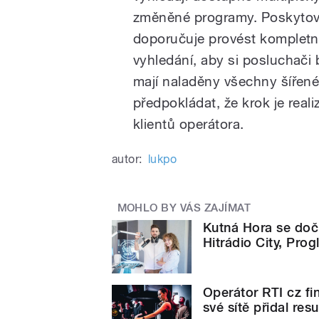
změněné programy. Poskytov
doporučuje provést kompletn
vyhledání, aby si posluchači by
mají naladěny všechny šířené
předpokládat, že krok je rea
klientů operátora.
autor:
lukpo
MOHLO BY VÁS ZAJÍMAT
Kutná Hora se dočk
Hitrádio City, Prog
Operátor RTI cz fin
své sítě přidal res