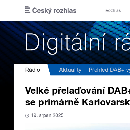
Přejít k hlavnímu obsahu
iRozhlas
Rádio
Aktuality
Přehled DAB+ vys
Velké přelaďování DAB
se primárně Karlovars
19. srpen 2025