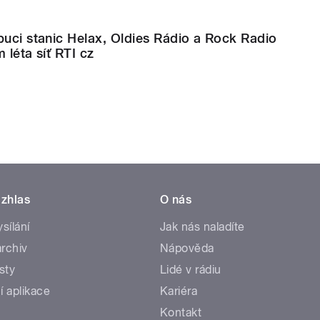
buci stanic Helax, Oldies Rádio a Rock Radio
 léta síť RTI cz
zhlas
O nás
ysílání
Jak nás naladíte
rchiv
Nápověda
sty
Lidé v rádiu
í aplikace
Kariéra
Kontakt