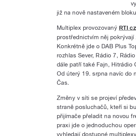
v
již na nově nastaveném blok
Multiplex provozovaný
RTI c
prostřednictvím něj pokrývaj
Konkrétně jde o DAB Plus To
rozhlas Sever, Rádio 7, Rádi
dále patří také Fajn, Hitrádi
Od úterý 19. srpna navíc do 
Čas.
Změny v síti se projeví přede
straně posluchačů, kteří si 
přijímače přeladit na novou f
praxi jde o jednoduchou opera
vyhledají dostupné multiplexy