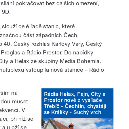
ysílání pokračovat bez dalších omezení,
u 9D.
z
slouží celé řadě stanic, které
í značnou část západních Čech.
p 40, Český rozhlas Karlovy Vary, Český
o Proglas a Rádio Prostor. Do nabídky
o City a Helax ze skupiny Media Bohemia.
multiplexu vstoupila nová stanice – Rádio
vším na
Rádia Helax, Fajn, City a
Prostor nově z vysílače
budou muset
Třebíč - Čechtín, chystájí
rekvenci. V
se Králíky - Suchý vrch
ci, při níž se
 a uloží se