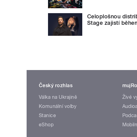
Celoplošnou distri
Stage zajistí během
Český rozhlas
mujRo
Válka na Ukrajině
Živé v
Komunální volby
Audioa
Stanice
Podca
eShop
Mobiln