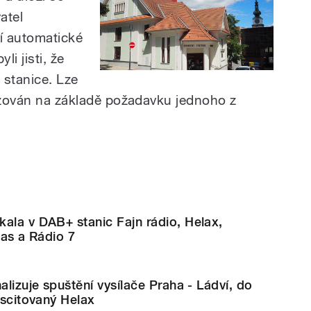
atel
í automatické
li jisti, že
 stanice. Lze
lizován na základě požadavku jednoho z
ala v DAB+ stanic Fajn rádio, Helax,
las a Rádio 7
alizuje spuštění vysílače Praha - Ládví, do
uscitovaný Helax