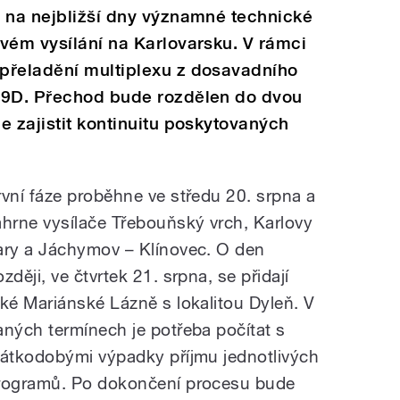
a na nejbližší dny významné technické
vém vysílání na Karlovarsku. V rámci
přeladění multiplexu z dosavadního
 9D. Přechod bude rozdělen do dvou
e zajistit kontinuitu poskytovaných
rvní fáze proběhne ve středu 20. srpna a
ahrne vysílače Třebouňský vrch, Karlovy
ary a Jáchymov – Klínovec. O den
zději, ve čtvrtek 21. srpna, se přidají
aké Mariánské Lázně s lokalitou Dyleň. V
aných termínech je potřeba počítat s
rátkodobými výpadky příjmu jednotlivých
rogramů. Po dokončení procesu bude