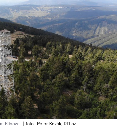
m Klínovci
|
foto:
Peter Kozák
,
RTI cz