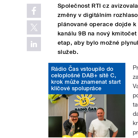
Společnost RTI cz avizoval
změny v digitálním rozhlaso
plánované operace dojde k 
kanálu 9B na nový kmitočet
etap, aby bylo možné plynul
služeb.
P
Rádio Čas vstoupilo do
celoplošné DAB+ sítě C,
z
krok může znamenat start
V
klíčové spolupráce
po
t
d
k
p