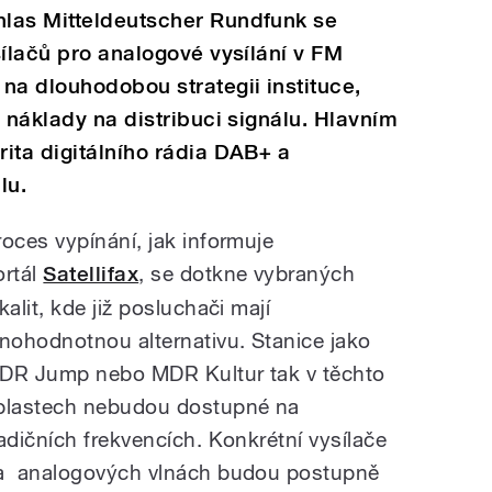
las Mitteldeutscher Rundfunk se
sílačů pro analogové vysílání v FM
na dlouhodobou strategii instituce,
 náklady na distribuci signálu. Hlavním
ita digitálního rádia DAB+ a
lu.
roces vypínání, jak informuje
ortál
Satellifax
, se dotkne vybraných
kalit, kde již posluchači mají
lnohodnotnou alternativu. Stanice jako
DR Jump nebo MDR Kultur tak v těchto
blastech nebudou dostupné na
radičních frekvencích. Konkrétní vysílače
a analogových vlnách budou postupně