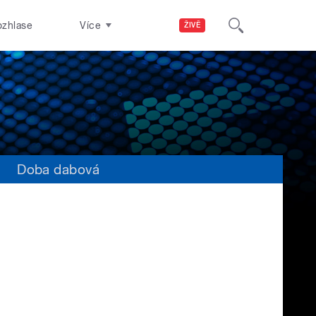
ozhlase
Více
ŽIVĚ
s
Doba dabová