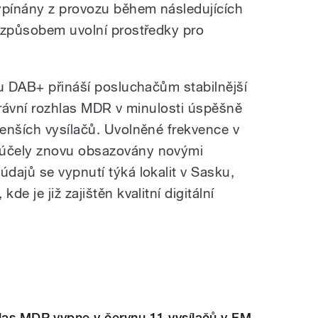
ypínány z provozu během následujících
 způsobem uvolní prostředky pro
mu DAB+ přináší posluchačům stabilnější
právní rozhlas MDR v minulosti úspěšně
enších vysílačů. Uvolněné frekvence v
účely znovu obsazovány novými
dajů se vypnutí týká lokalit v Sasku,
e je již zajištěn kvalitní digitální
hlas MDR vypne v červnu 11 vysílačů v FM