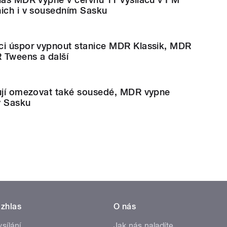
nich i v sousedním Sasku
ci úspor vypnout stanice MDR Klassik, MDR
 Tweens a další
nují omezovat také sousedé, MDR vypne
 v Sasku
zhlas
O nás
ysílání
Jak nás naladíte