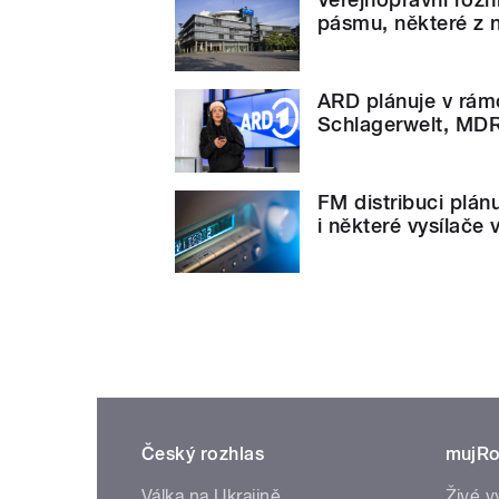
pásmu, některé z 
ARD plánuje v rám
Schlagerwelt, MDR
FM distribuci plá
i některé vysílače
Český rozhlas
mujRo
Válka na Ukrajině
Živé v