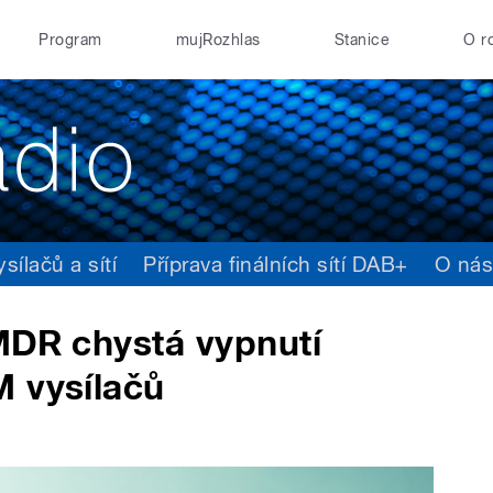
Program
mujRozhlas
Stanice
O r
ílačů a sítí
Příprava finálních sítí DAB+
O ná
MDR chystá vypnutí
M vysílačů