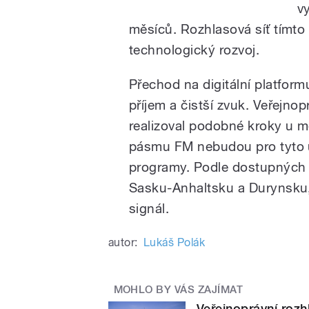
v
měsíců. Rozhlasová síť tímto
technologický rozvoj.
Přechod na digitální platfor
příjem a čistší zvuk. Veřejno
realizoval podobné kroky u m
pásmu FM nebudou pro tyto 
programy. Podle dostupných ú
Sasku-Anhaltsku a Durynsku, kd
signál.
autor:
Lukáš Polák
MOHLO BY VÁS ZAJÍMAT
Veřejnoprávní roz