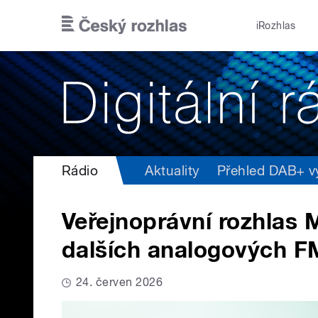
Přejít k hlavnímu obsahu
iRozhlas
Rádio
Aktuality
Přehled DAB+ vys
Veřejnoprávní rozhlas 
dalších analogových F
24. červen 2026