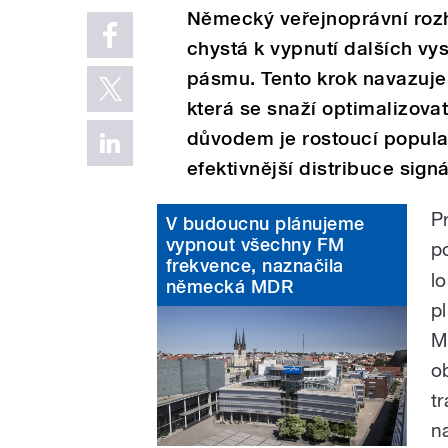
Německý veřejnoprávní rozh
chystá k vypnutí dalších vy
pásmu. Tento krok navazuje 
která se snaží optimalizovat
důvodem je rostoucí popular
efektivnější distribuce signá
P
V budoucnu plánujeme
vypnout všechny FM
p
frekvence, naznačila
lo
německá MDR
p
M
o
t
n