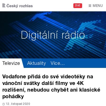
Přejít k hlavnímu obsahu
MENU
ŽIVĚ
Televize
Aktuality
Více
…
Vodafone přidá do své videotéky na
vánoční svátky další filmy ve 4K
rozlišení, nebudou chybět ani klasické
pohádky
12. listopad 2020