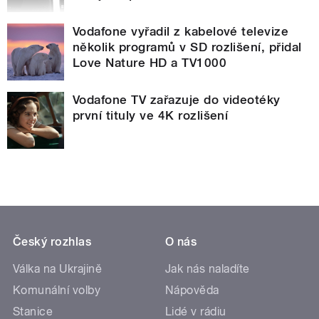
Vodafone vyřadil z kabelové televize
několik programů v SD rozlišení, přidal
Love Nature HD a TV1000
Vodafone TV zařazuje do videotéky
první tituly ve 4K rozlišení
Český rozhlas
O nás
Válka na Ukrajině
Jak nás naladíte
Komunální volby
Nápověda
Stanice
Lidé v rádiu