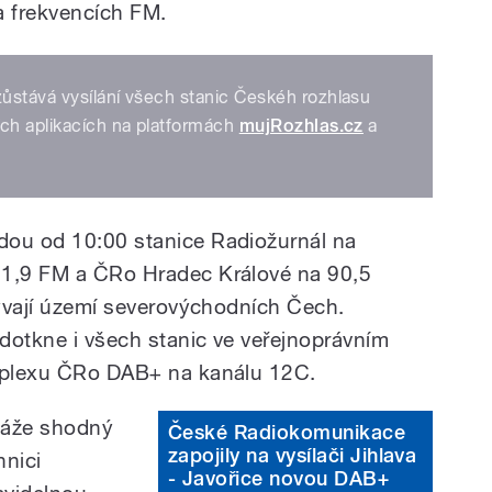
a frekvencích FM.
ůstává vysílání všech stanic Českéh rozhlasu
ích aplikacích na platformách
mujRozhlas.cz
a
dou od 10:00 stanice Radiožurnál na
01,9 FM a ČRo Hradec Králové na 90,5
rývají území severovýchodních Čech.
dotkne i všech stanic ve veřejnoprávním
tiplexu ČRo DAB+ na kanálu 12C.
ykáže shodný
České Radiokomunikace
zapojily na vysílači Jihlava
hnici
- Javořice novou DAB+