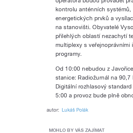
operátora budou provádět pr
kontrolu anténních systémů,
energetických prvků a vysílac
na stanovišti. Obyvatelé Vys
přilehlých oblastí nezachytí te
multiplexy s veřejnoprávními
programy.
Od 10:00 nebudou z Javořic
stanice: Radiožurnál na 90,7
Digitální rozhlasový standar
5:00 a provoz bude plně obn
autor:
Lukáš Polák
MOHLO BY VÁS ZAJÍMAT