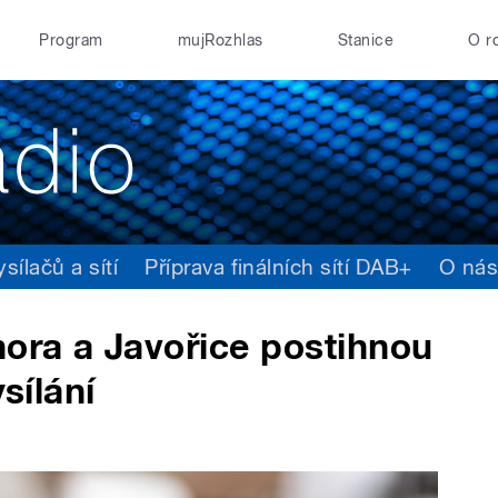
Program
mujRozhlas
Stanice
O r
ílačů a sítí
Příprava finálních sítí DAB+
O ná
hora a Javořice postihnou
sílání