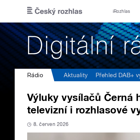
Přejít k hlavnímu obsahu
iRozhlas
Rádio
Aktuality
Přehled DAB+ vys
Výluky vysílačů Černá 
televizní i rozhlasové vy
8. červen 2026