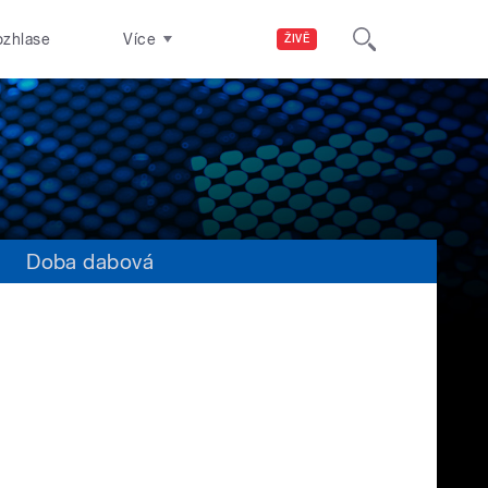
ozhlase
Více
ŽIVĚ
s
Doba dabová