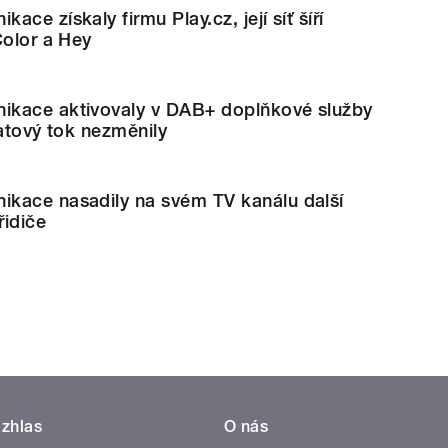
ce získaly firmu Play.cz, její síť šíří
Color a Hey
kace aktivovaly v DAB+ doplňkové služby
datový tok nezměnily
kace nasadily na svém TV kanálu další
řidiče
zhlas
O nás