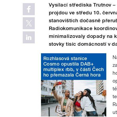
Vysílací střediska Trutnov –
projdou ve středu 10. červ
stanovištích dočasně přeru
Radiokomunikace koordinova
minimalizovaly dopady na k
stovky tisíc domácností v d
N
Rozhlasová stanice
Cosmo opustila DAB+
z
multiplex rbb, v části Čech
h
ho přemazala Černá hora
o
t
t
R
u