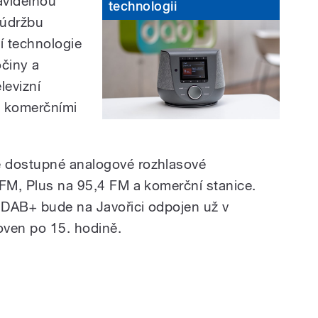
avidelnou
technologii
 údržbu
í technologie
očiny a
levizní
 i komerčními
e dostupné analogové rozhlasové
 FM, Plus na 95,4 FM a komerční stanice.
d DAB+ bude na Javořici odpojen už v
oven po 15. hodině.