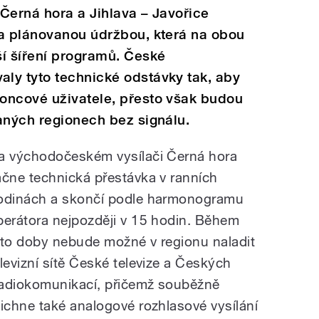
 Černá hora a Jihlava – Javořice
na plánovanou údržbou, která na obou
ší šíření programů. České
ly tyto technické odstávky tak, aby
oncové uživatele, přesto však budou
aných regionech bez signálu.
a východočeském vysílači Černá hora
ačne technická přestávka v ranních
odinách a skončí podle harmonogramu
perátora nejpozději v 15 hodin. Během
éto doby nebude možné v regionu naladit
elevizní sítě České televize a Českých
adiokomunikací, přičemž souběžně
tichne také analogové rozhlasové vysílání