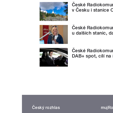
České Radiokomunika
v Česku i stanice 
České Radiokomuni
u dalších stanic, 
České Radiokomuni
DAB+ spot, cílí na 
Český rozhlas
mujRo