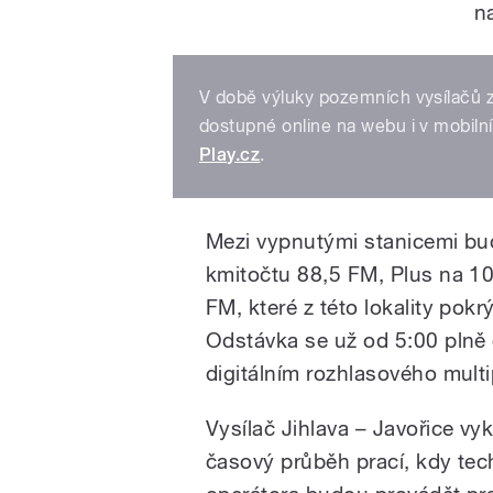
n
V době výluky pozemních vysílačů z
dostupné online na webu i v mobiln
Play.cz
.
Mezi vypnutými stanicemi bu
kmitočtu 88,5 FM, Plus na 1
FM, které z této lokality pok
Odstávka se už od 5:00 plně 
digitálním rozhlasového mul
Vysílač Jihlava – Javořice v
časový průběh prací, kdy tec