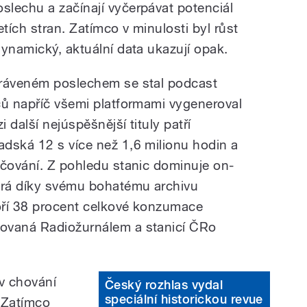
oslechu a začínají vyčerpávat potenciál
etích stran. Zatímco v minulosti byl růst
ynamický, aktuální data ukazují opak.
tráveném poslechem se stal podcast
čů napříč všemi platformami vygeneroval
i další nejúspěšnější tituly patří
dská 12 s více než 1,6 milionu hodin a
ačování. Z pohledu stanic dominuje on-
rá díky svému bohatému archivu
voří 38 procent celkové konzumace
ovaná Radiožurnálem a stanicí ČRo
 v chování
Český rozhlas vydal
speciální historickou revue
. Zatímco