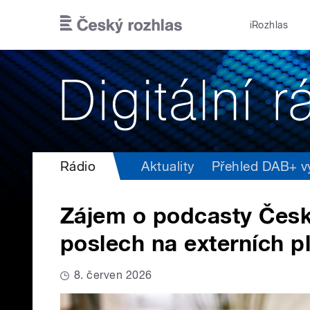
Přejít k hlavnímu obsahu
iRozhlas
Rádio
Aktuality
Přehled DAB+ vys
Zájem o podcasty České
poslech na externích p
8. červen 2026