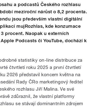
bsahu a podcastů Českého rozhlasu
dobí meziroční nárůst o 8,2 procenta.
ndu jsou především vlastní digitální
 aplikací mujRozhlas, kde konzumace
13 procent. Naopak u externích
y, Apple Podcasts či YouTube, dochází k
odrobné statistiky on-line distribuce za
vrté čtvrtletí roku 2025 a první čtvrtletí
oku 2026 představil koncem května na
asedání Rady ČRo marketingový ředitel
eského rozhlasu Jiří Malina. Ve své
právě zdůraznil, že vlastní platformy
ozhlasu se stávají dominantním zdrojem