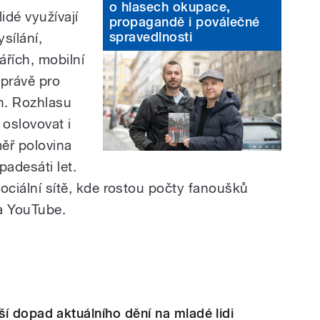
o hlasech okupace,
idé využívají
propagandě i poválečné
spravedlnosti
sílání,
ářích, mobilní
 právě pro
. Rozhlasu
 oslovovat i
ěř polovina
padesáti let.
sociální sítě, kde rostou počty fanoušků
a YouTube.
í dopad aktuálního dění na mladé lidi