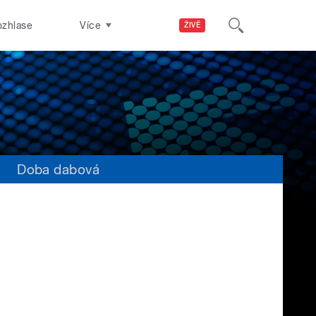
ozhlase
Více
ŽIVĚ
s
Doba dabová