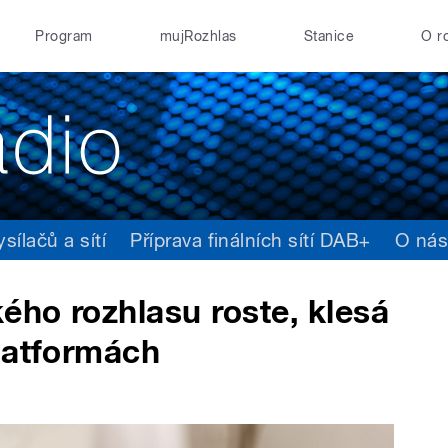
Program
mujRozhlas
Stanice
O r
ílačů a sítí
Příprava finálních sítí DAB+
O ná
ho rozhlasu roste, klesá
latformách