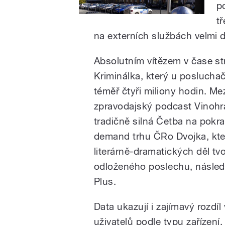
p
tř
na externích službách velmi d
Absolutním vítězem v čase s
Kriminálka, který u poslucha
téměř čtyři miliony hodin. Mez
zpravodajský podcast Vinohra
tradičně silná Četba na pokr
demand trhu ČRo Dvojka, kte
literárně-dramatických děl t
odloženého poslechu, násled
Plus.
Data ukazují i zajímavý rozdíl
uživatelů podle typu zařízení