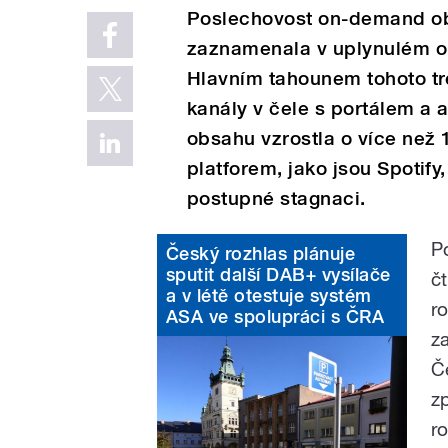
Poslechovost on-demand o
zaznamenala v uplynulém ob
Hlavním tahounem tohoto tre
kanály v čele s portálem a
obsahu vzrostla o více než 
platforem, jako jsou Spotif
postupné stagnaci.
P
Český rozhlas plánuje
sputit další DAB+ vysílače
čt
a v létě otestuje systém
r
ASA ve spolupráci s ČRA
z
Č
z
r