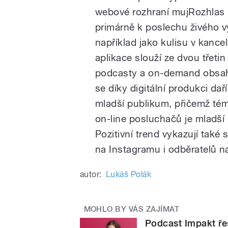
webové rozhraní mujRozhlas l
primárně k poslechu živého vy
například jako kulisu v kancel
aplikace slouží ze dvou třetin
podcasty a on-demand obsah
se díky digitální produkci daří
mladší publikum, přičemž tém
on-line posluchačů je mladší 
Pozitivní trend vykazují také 
na Instagramu i odběratelů n
autor:
Lukáš Polák
MOHLO BY VÁS ZAJÍMAT
Podcast Impakt řeš