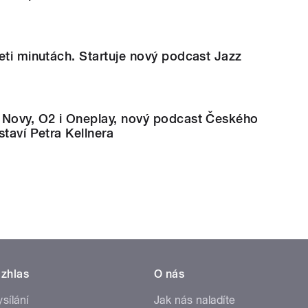
eti minutách. Startuje nový podcast Jazz
 Novy, O2 i Oneplay, nový podcast Českého
staví Petra Kellnera
zhlas
O nás
ysílání
Jak nás naladíte