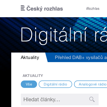
Přejít k hlavnímu obsahu
iRozhlas
Aktuality
Přehled DAB+ vysílačů a 
AKTUALITY
Vše
Digitální rádio
Analogové rádio