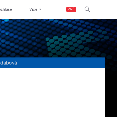
ozhlase
Více
ŽIVĚ
 dabová