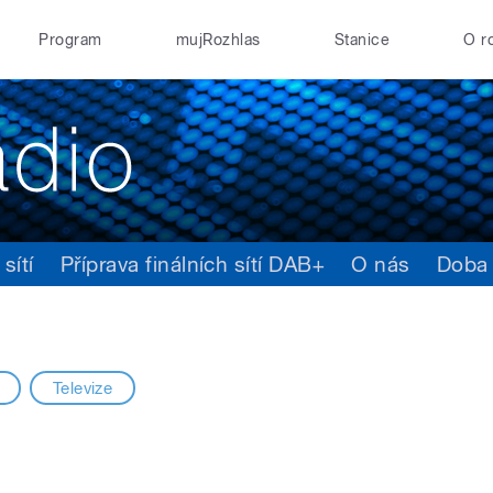
Program
mujRozhlas
Stanice
O r
sítí
Příprava finálních sítí DAB+
O nás
Doba
Televize