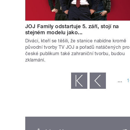
JOJ Family odstartuje 5. září, stojí na
stejném modelu jako...
Diváci, kteří se těšili, že stanice nabídne kromě
původní tvorby TV JOJ a pořadů natáčených pro
české publikum také zahraniční tvorbu, budou
zklamání.
STRÁNKY
…
1
« první
‹ předchozí