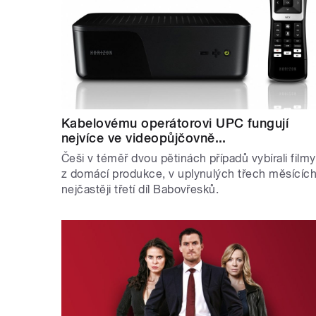
Kabelovému operátorovi UPC fungují
nejvíce ve videopůjčovně...
Češi v téměř dvou pětinách případů vybírali filmy
z domácí produkce, v uplynulých třech měsícíc
nejčastěji třetí díl Babovřesků.