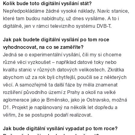
Kolik bude toto digitální vysílání stát?
Nepředpokládáme žádné vysoké náklady. Navíc stanice,
které tam budou nabídnuty, už dnes vysíláme. A to i
digitálně, jen v rámci televizního systému DVB-T.
Jak pak budete digitální vysílání po tom roce
vyhodnocovat, na co se zaměříte?
Jedná se o experimentální vysílání, čili my si chceme
různé věci vyzkoušet – například datové toky nebo
kvalitu stanic v různých datových velikostech. Zkrátka
abychom už za rok byli chytřejší, poučili se z některých
věcí. A samozřejmě ta další fáze by měla znamenat
rozšíření původního území z Prahy a okolí na velké
aglomerace jako je Brněnsko, jako je Ostravsko, možná
D1. Projekt je naplánovaný na několik let dopředu a
věřím, že se postupně podaří realizovat.
Jak bude digitální vysílání vypadat po tom roce?