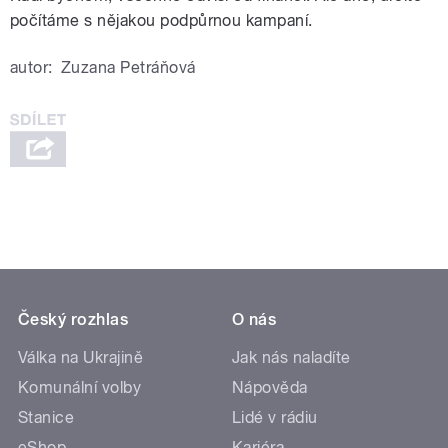
počítáme s nějakou podpůrnou kampaní.
autor:
Zuzana Petráňová
Český rozhlas
O nás
Válka na Ukrajině
Jak nás naladíte
Komunální volby
Nápověda
Stanice
Lidé v rádiu
eShop
Kariéra