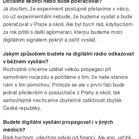
Dočasně skončí nebo bude pokračovat?
Já doufám, že experiment postupně přetavíme v něco,
co už experimentální nebude, že budeme vysílat a bude
pokračovat v Praze a okolí. Ale byl bych rád, kdybychom
za rok přišli s další aglomerací, kterou budeme moci
digitálním signálem pokrýt a začít vysílat.
Jakým způsobem budete na digitální rádio odkazovat
v běžném vysílání?
Rozhodně chceme udělat velkou propagaci při
samotném rozjezdu a počítáme s tím, že naše stanice
nám s tím pomohou. Protože se ale v první fázi bude
jednat především o posluchače z Prahy a okolí, tak
samozřejmě nechceme zbytečně zatěžovat zbytek
České republiky.
Budete digitální vysílání propagovat i v jiných
médiích?
Rádi bychom, všechno odvisí od financí. Ale ano, určitě