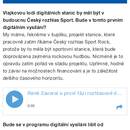
Vlajkovou lodí digitálních stanic by měl být v
budoucnu Český rozhlas Sport. Bude v tomto prvním
digitálním vysílání?
My máme, řekněme v šuplíku, projekt stanice, které
pracovně zatím říkáme Český rozhlas Sport Rock,
protože by to měla být sportovní stanice, která bude
doprovázena zejména rockovou hudbou. Nicméně je to
opravdu zatím pořád ve stádiu projektu. Upřímně, hodně
to závisí na možnostech financování a je to záležitost
delšího časového horizontu.
René Zavoral o první fázi rozhlasové
digitalizace
0:00
Play /
digitalizace
René Zavoral o první fázi
Bude se v programu digitální vysílání lišit od
rozhlasové