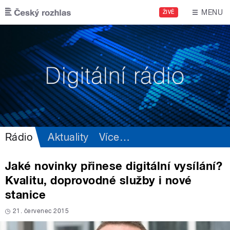
Přejít k hlavnímu obsahu
MENU
ŽIVĚ
Rádio
Aktuality
Více
…
Jaké novinky přinese digitální vysílání?
Kvalitu, doprovodné služby i nové
stanice
21. červenec 2015