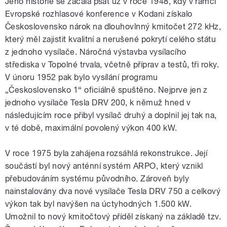
Jeho historie se začala psát už v roce 1948, kdy v rámci
Evropské rozhlasové konference v Kodani získalo
Československo nárok na dlouhovlnný kmitočet 272 kHz,
který měl zajistit kvalitní a nerušené pokrytí celého státu
z jednoho vysílače. Náročná výstavba vysílacího
střediska v Topolné trvala, včetně příprav a testů, tři roky.
V únoru 1952 pak bylo vysílání programu
„Československo 1“ oficiálně spuštěno. Nejprve jen z
jednoho vysílače Tesla DRV 200, k němuž hned v
následujícím roce přibyl vysílač druhý a doplnil jej tak na,
v té době, maximální povolený výkon 400 kW.
V roce 1975 byla zahájena rozsáhlá rekonstrukce. Její
součástí byl nový anténní systém ARPO, který vznikl
přebudováním systému původního. Zároveň byly
nainstalovány dva nové vysílače Tesla DRV 750 a celkový
výkon tak byl navýšen na úctyhodných 1.500 kW.
Umožnil to nový kmitočtový příděl získaný na základě tzv.