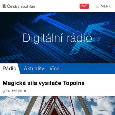
Přejít k hlavnímu obsahu
MENU
ŽIVĚ
Rádio
Aktuality
Více
…
Magická síla vysílače Topolná
26. září 2018