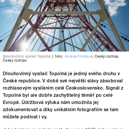
Dlouhovlnný vysílač Topolná
|
foto:
Andrea Filičková
,
Český rozhlas
,
Český rozhlas
Dlouhovlnný vysílač Topolná je jediný svého druhu v
České republice. V době své největší slávy zásoboval
rozhlasovým vysíláním celé Československo. Signál z
Topolné byl ale dobře zachytitelný téměř po celé
Evropě. Údržbová výluka nám umožnila jej
zdokumentovat a díky unikátním fotografiím se tam
můžete podívat i vy.