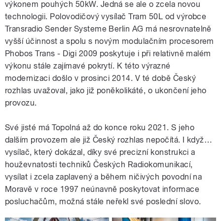
výkonem pouhých 50kW. Jedná se ale o zcela novou
technologii. Polovodičový vysílač Tram 50L od výrobce
Transradio Sender Systeme Berlin AG má nesrovnatelně
vyšší účinnost a spolu s novým modulačním procesorem
Phobos Trans - Digi 2009 poskytuje i při relativně malém
výkonu stále zajímavé pokrytí. K této výrazné
modernizaci došlo v prosinci 2014. V té době Český
rozhlas uvažoval, jako již poněkolikáté, o ukončení jeho
provozu.
Své jisté má Topolná až do konce roku 2021. S jeho
dalším provozem ale již Český rozhlas nepočítá. I když…
vysílač, který dokázal, díky své precizní konstrukci a
houževnatosti techniků Českých Radiokomunikací,
vysílat i zcela zaplavený a během ničivých povodní na
Moravě v roce 1997 neúnavně poskytovat informace
posluchačům, možná stále neřekl své poslední slovo.