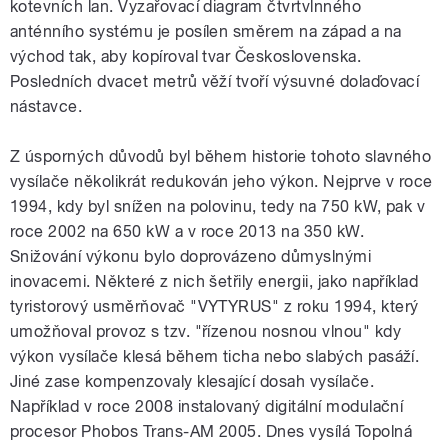
kotevních lan. Vyzařovací diagram čtvrtvlnného
anténního systému je posílen směrem na západ a na
východ tak, aby kopíroval tvar Československa.
Posledních dvacet metrů věží tvoří výsuvné dolaďovací
nástavce.
Z úsporných důvodů byl během historie tohoto slavného
vysílače několikrát redukován jeho výkon. Nejprve v roce
1994, kdy byl snížen na polovinu, tedy na 750 kW, pak v
roce 2002 na 650 kW a v roce 2013 na 350 kW.
Snižování výkonu bylo doprovázeno důmyslnými
inovacemi. Některé z nich šetřily energii, jako například
tyristorový usměrňovač "VYTYRUS" z roku 1994, který
umožňoval provoz s tzv. "řízenou nosnou vlnou" kdy
výkon vysílače klesá během ticha nebo slabých pasáží.
Jiné zase kompenzovaly klesající dosah vysílače.
Například v roce 2008 instalovaný digitální modulační
procesor Phobos Trans-AM 2005. Dnes vysílá Topolná