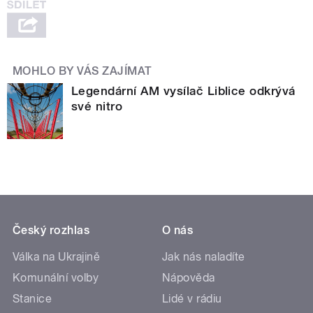
MOHLO BY VÁS ZAJÍMAT
Legendární AM vysílač Liblice odkrývá
své nitro
Český rozhlas
O nás
Válka na Ukrajině
Jak nás naladíte
Komunální volby
Nápověda
Stanice
Lidé v rádiu