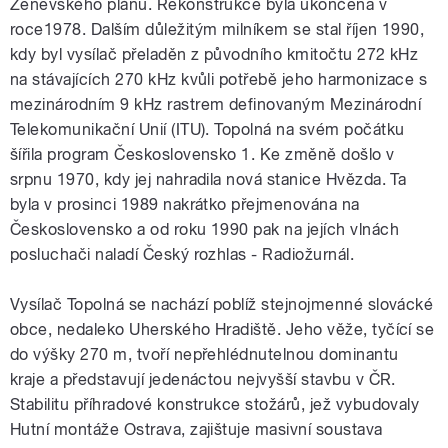
Ženevského plánu. Rekonstrukce byla ukončena v
roce1978. Dalším důležitým milníkem se stal říjen 1990,
kdy byl vysílač přeladěn z původního kmitočtu 272 kHz
na stávajících 270 kHz kvůli potřebě jeho harmonizace s
mezinárodním 9 kHz rastrem definovaným Mezinárodní
Telekomunikační Unií (ITU). Topolná na svém počátku
šířila program Československo 1. Ke změně došlo v
srpnu 1970, kdy jej nahradila nová stanice Hvězda. Ta
byla v prosinci 1989 nakrátko přejmenována na
Československo a od roku 1990 pak na jejích vlnách
posluchači naladí Český rozhlas - Radiožurnál.
Vysílač Topolná se nachází poblíž stejnojmenné slovácké
obce, nedaleko Uherského Hradiště. Jeho věže, tyčící se
do výšky 270 m, tvoří nepřehlédnutelnou dominantu
kraje a představují jedenáctou nejvyšší stavbu v ČR.
Stabilitu příhradové konstrukce stožárů, jež vybudovaly
Hutní montáže Ostrava, zajištuje masivní soustava