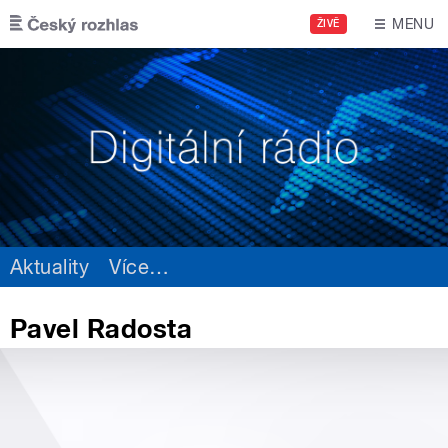
Přejít k hlavnímu obsahu
MENU
ŽIVĚ
Aktuality
Více
…
Pavel Radosta