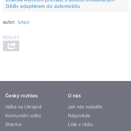
DAB+ adaptérem do automobilu
autor:
lukpo
Český rozhlas
O nás
Válka na Ukrajině
Jak nás naladíte
Komunální volby
Nápověda
Stanice
Lidé v rádiu