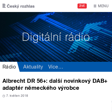
Přejít k hlavnímu obsahu
MENU
ŽIVĚ
Rádio
Aktuality
Více
…
Albrecht DR 56+: další novinkový DAB+
adaptér německého výrobce
7. květen 2018