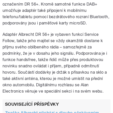
označením DR 56+. Kromě samotné funkce DAB+
umožňuje adaptér také připojení k mobilnímu
telefonu/tabletu pomocí bezdrátového rozraní Bluetooth,
podporovány jsou i paměťové karty microSD.
Adaptér Albrecht DR 56+ je vybaven funkcí Service
Follow, takže jeho majitel se vždy okamžitě dostane k
příjmu svého oblíbeného rádia – samozřejmě za
podmínky, že je v dosahu jeho signálu. Podporována je i
funkce handsfree, takže řidič může přes produktovou
novinku snadno ovládat i příjem, případně odmítnutí
hovoru. Součástí dodávky je držák s přísavkou na sklo a
také aktivní anténa, kterou je možné umístit na přední
okno automobilu. Digitálnímu rozhlasu se Alan
Electronics věnuje ve speciální sekci i na svém webu.
SOUVISEJÍCÍ PŘÍSPĚVKY
Značka Albrecht přichází s dlouho očekávaným