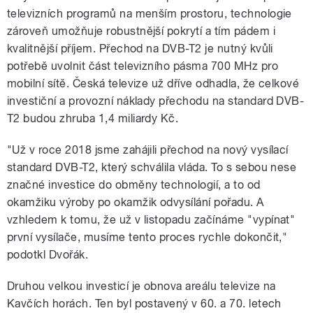
televizních programů na menším prostoru, technologie
zároveň umožňuje robustnější pokrytí a tím pádem i
kvalitnější příjem. Přechod na DVB-T2 je nutný kvůli
potřebě uvolnit část televizního pásma 700 MHz pro
mobilní sítě. Česká televize už dříve odhadla, že celkové
investiční a provozní náklady přechodu na standard DVB-
T2 budou zhruba 1,4 miliardy Kč.
"Už v roce 2018 jsme zahájili přechod na nový vysílací
standard DVB-T2, který schválila vláda. To s sebou nese
značné investice do obměny technologií, a to od
okamžiku výroby po okamžik odvysílání pořadu. A
vzhledem k tomu, že už v listopadu začínáme "vypínat"
první vysílače, musíme tento proces rychle dokončit,"
podotkl Dvořák.
Druhou velkou investicí je obnova areálu televize na
Kavčích horách. Ten byl postavený v 60. a 70. letech