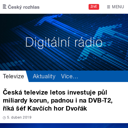
Přejít k hlavnímu obsahu
MENU
ŽIVĚ
Televize
Aktuality
Více
…
Česká televize letos investuje půl
miliardy korun, padnou i na DVB-T2,
říká šéf Kavčích hor Dvořák
5. duben 2019