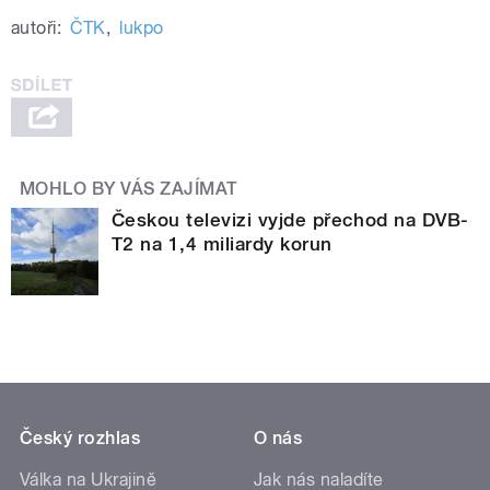
autoři:
ČTK
,
lukpo
MOHLO BY VÁS ZAJÍMAT
Českou televizi vyjde přechod na DVB-
T2 na 1,4 miliardy korun
Český rozhlas
O nás
Válka na Ukrajině
Jak nás naladíte