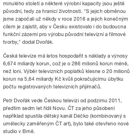
minulého století a některé výrobní kapacity jsou ještě
původní, tedy za hranicí životnosti. "S jejich obměnou
jsme započali už někdy v roce 2016 a jejich konečným
cílem je zajistit, aby v Česku existovalo i do budoucna
funkční zázemí pro výrobu původní televizní a filmové
tvorby," dodal Dvořák.
Česká televize má letos hospodařit s náklady a výnosy
6,674 miliardy korun, což je o 286 milionů korun méně,
než loni. Výběr televizních poplatků klesne o 20 milionů
korun na 5,64 miliardy Kč kvůli pokračujícímu úbytku
počtu registrovaných televizních přijímačů.
Petr Dvořák vede Českou televizi od podzimu 2011,
předtím sedm let řídil Novu. ČT za jeho působení
například spustila dětský kanál Déčko (kombinovaný s
umělecky zaměřeným ČT art), bylo také otevřeno nové
studio v Brně.