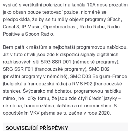
vysílač s vertikální polarizací na kanálu 10A nese prozatím
jako obsah pouze testovací pozice, nicméně se
předpokládá, že by se tu měly objevit programy 3Fach,
Canal 3, IP Music, Openbroadcast, Radio Rabe, Radio
Positive a Spoon Radio.
Bern patří k městům s nejbohatší programovou nabídkou.
Již v tuto chvíli jsou zde k dispozici signály digitálních
rozhlasových sítí SRG SSR D01 (německé programy),
SRG SSR F01 (francouzské programy), SMC D02
(privátní programy v němčině), SMC D03 Belgium-France
(belgická a francouzská rádia) a RMS F02 (francouzské
stanice). Švýcarsko má bohatou programovou nabídku
mimo jiné i díky tomu, že jsou zde čtyři úřední jazyky –
němčina, francouzština, italština a rétorománština. S
opouštěním VKV pásma se tu začne v roce 2020.
SOUVISEJÍCÍ PŘÍSPĚVKY