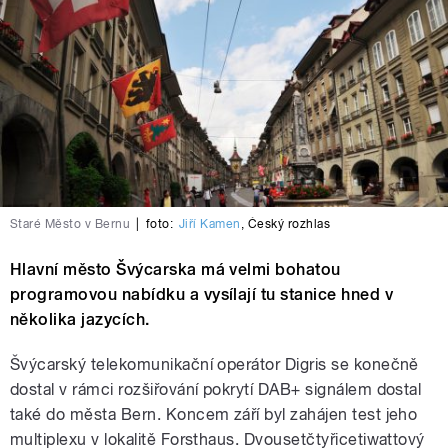
Staré Město v Bernu
|
foto:
Jiří Kamen
,
Český rozhlas
Hlavní město Švýcarska má velmi bohatou
programovou nabídku a vysílají tu stanice hned v
několika jazycích.
Švýcarský telekomunikační operátor Digris se konečně
dostal v rámci rozšiřování pokrytí DAB+ signálem dostal
také do města Bern. Koncem září byl zahájen test jeho
multiplexu v lokalitě Forsthaus. Dvousetčtyřicetiwattový