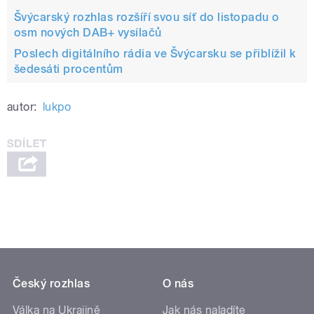
Švýcarský rozhlas rozšíří svou síť do listopadu o
osm nových DAB+ vysílačů
Poslech digitálního rádia ve Švýcarsku se přiblížil k
šedesáti procentům
autor:
lukpo
Český rozhlas
O nás
Válka na Ukrajině
Jak nás naladíte