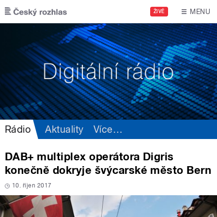
Přejít k hlavnímu obsahu
MENU
ŽIVĚ
Rádio
Aktuality
Více
…
DAB+ multiplex operátora Digris
konečně dokryje švýcarské město Bern
10. říjen 2017