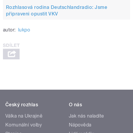
Rozhlasová rodina Deutschlandradio: Jsme
připraveni opustit VKV
autor:
lukpo
Český rozhlas
O nás
Válka na Ukrajině
Jak nás naladíte
Komunální volby
Nápověda