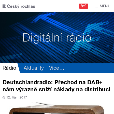
Přejít k hlavnímu obsahu
MENU
ŽIVĚ
Rádio
Aktuality
Více
…
Deutschlandradio: Přechod na DAB+
nám výrazně sníží náklady na distribuci
12. říjen 2017