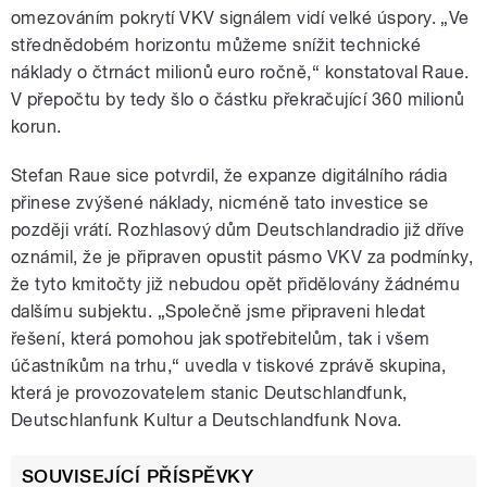
omezováním pokrytí VKV signálem vidí velké úspory. „Ve
střednědobém horizontu můžeme snížit technické
náklady o čtrnáct milionů euro ročně,“ konstatoval Raue.
V přepočtu by tedy šlo o částku překračující 360 milionů
korun.
Stefan Raue sice potvrdil, že expanze digitálního rádia
přinese zvýšené náklady, nicméně tato investice se
později vrátí. Rozhlasový dům Deutschlandradio již dříve
oznámil, že je připraven opustit pásmo VKV za podmínky,
že tyto kmitočty již nebudou opět přidělovány žádnému
dalšímu subjektu. „Společně jsme připraveni hledat
řešení, která pomohou jak spotřebitelům, tak i všem
účastníkům na trhu,“ uvedla v tiskové zprávě skupina,
která je provozovatelem stanic Deutschlandfunk,
Deutschlanfunk Kultur a Deutschlandfunk Nova.
SOUVISEJÍCÍ PŘÍSPĚVKY