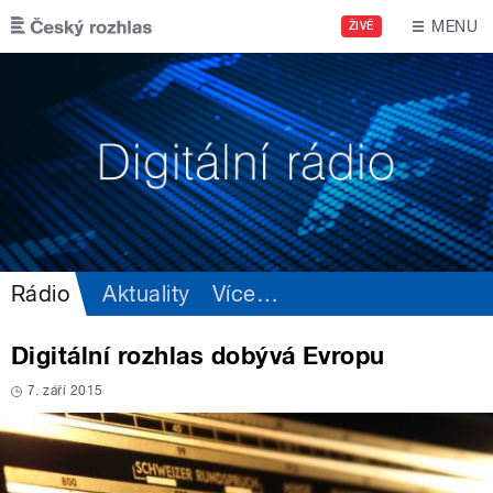
Přejít k hlavnímu obsahu
MENU
ŽIVĚ
Rádio
Aktuality
Více
…
Digitální rozhlas dobývá Evropu
7. září 2015