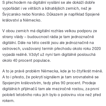
S přechodem na digitální vysílání se ale dokáží dobře
vypořádat i ve větších a lidnatějších zemích, než je
Švýcarsko nebo Norsko. Důkazem je například Spojené
království a Německo.
V obou zemích má digitální rozhlas velkou podporu ze
strany vlády – budoucnost rádia je tam jednoznačně
digitální. Dále na této cestě jsou ale jednoznačně na
ostrovech, uvažovaný termín přechodu okolo roku 2020
vypadá reálně. Vždyť už nyní tam digitálně poslouchá
okolo 40 procent populace.
A to je právě problém Německa, kde je to čtyřikrát méně.
A to i přesto, že pokrytí signálem je tam srovnatelné se
Spojeným královstvím, tedy přes 90 procent. Prodeje
digitálních přijímačů tam ale meziročně rostou, za první
pololetí letošního roku jich bylo o polovinu více než před
rokem.