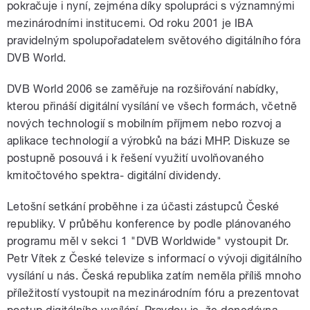
pokračuje i nyní, zejména díky spolupráci s významnými
mezinárodními institucemi. Od roku 2001 je IBA
pravidelným spolupořadatelem světového digitálního fóra
DVB World.
DVB World 2006 se zaměřuje na rozšiřování nabídky,
kterou přináší digitální vysílání ve všech formách, včetně
nových technologií s mobilním příjmem nebo rozvoj a
aplikace technologií a výrobků na bázi MHP. Diskuze se
postupně posouvá i k řešení využití uvolňovaného
kmitočtového spektra- digitální dividendy.
Letošní setkání proběhne i za účasti zástupců České
republiky. V průběhu konference by podle plánovaného
programu měl v sekci 1 "DVB Worldwide" vystoupit Dr.
Petr Vítek z České televize s informací o vývoji digitálního
vysílání u nás. Česká republika zatím neměla příliš mnoho
příležitostí vystoupit na mezinárodním fóru a prezentovat