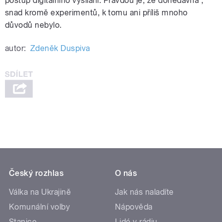
postup digitálního vysílání. Pravdou je, že donedávna ,
snad kromě experimentů, k tomu ani příliš mnoho
důvodů nebylo.
autor:
Zdeněk Duspiva
Český rozhlas
O nás
Válka na Ukrajině
Jak nás naladíte
Komunální volby
Nápověda
Stanice
Lidé v rádiu