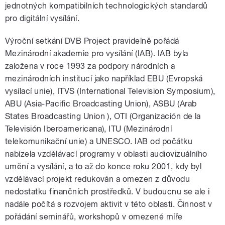
jednotných kompatibilních technologických standardů
pro digitální vysílání.
Výroční setkání DVB Project pravidelně pořádá
Mezinárodní akademie pro vysílání (IAB). IAB byla
založena v roce 1993 za podpory národních a
mezinárodních institucí jako například EBU (Evropská
vysílací unie), ITVS (International Television Symposium),
ABU (Asia-Pacific Broadcasting Union), ASBU (Arab
States Broadcasting Union ), OTI (Organización de la
Televisión Iberoamericana), ITU (Mezinárodní
telekomunikační unie) a UNESCO. IAB od počátku
nabízela vzdělávací programy v oblasti audiovizuálního
umění a vysílání, a to až do konce roku 2001, kdy byl
vzdělávací projekt redukován a omezen z důvodu
nedostatku finančních prostředků. V budoucnu se ale i
nadále počítá s rozvojem aktivit v této oblasti. Činnost v
pořádání seminářů, workshopů v omezené míře