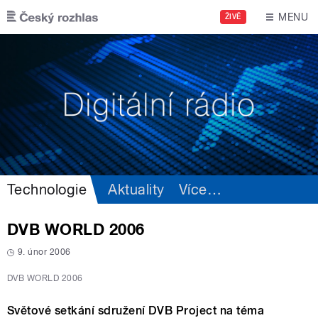
Přejít k hlavnímu obsahu
MENU
ŽIVĚ
Technologie
Aktuality
Více
…
DVB WORLD 2006
9. únor 2006
DVB WORLD 2006
Světové setkání sdružení DVB Project na téma