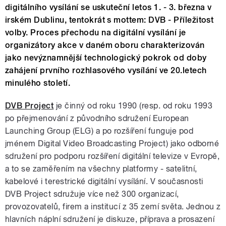
digitálního vysílání se uskuteční letos 1. - 3. března v
irském Dublinu, tentokrát s mottem: DVB - Příležitost
volby. Proces přechodu na digitální vysílání je
organizátory akce v daném oboru charakterizován
jako nevýznamnější technologický pokrok od doby
zahájení prvního rozhlasového vysílání ve 20.letech
minulého století.
DVB Project
je činný od roku 1990 (resp. od roku 1993
po přejmenování z původního sdružení European
Launching Group (ELG) a po rozšíření funguje pod
jménem Digital Video Broadcasting Project) jako odborné
sdružení pro podporu rozšíření digitální televize v Evropě,
a to se zaměřením na všechny platformy - satelitní,
kabelové i terestrické digitální vysílání. V současnosti
DVB Project sdružuje více než 300 organizací,
provozovatelů, firem a institucí z 35 zemí světa. Jednou z
hlavních náplní sdružení je diskuze, příprava a prosazení