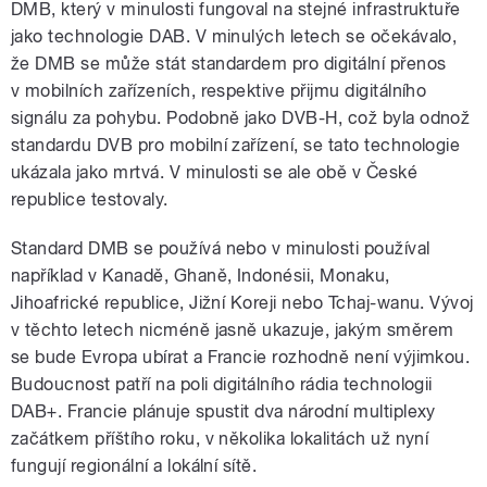
DMB, který v minulosti fungoval na stejné infrastruktuře
jako technologie DAB. V minulých letech se očekávalo,
že DMB se může stát standardem pro digitální přenos
v mobilních zařízeních, respektive přijmu digitálního
signálu za pohybu. Podobně jako DVB-H, což byla odnož
standardu DVB pro mobilní zařízení, se tato technologie
ukázala jako mrtvá. V minulosti se ale obě v České
republice testovaly.
Standard DMB se používá nebo v minulosti používal
například v Kanadě, Ghaně, Indonésii, Monaku,
Jihoafrické republice, Jižní Koreji nebo Tchaj-wanu. Vývoj
v těchto letech nicméně jasně ukazuje, jakým směrem
se bude Evropa ubírat a Francie rozhodně není výjimkou.
Budoucnost patří na poli digitálního rádia technologii
DAB+. Francie plánuje spustit dva národní multiplexy
začátkem příštího roku, v několika lokalitách už nyní
fungují regionální a lokální sítě.