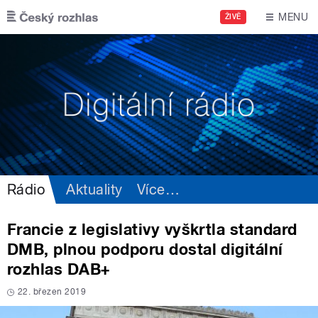
Přejít k hlavnímu obsahu
MENU
ŽIVĚ
Rádio
Aktuality
Více
…
Francie z legislativy vyškrtla standard
DMB, plnou podporu dostal digitální
rozhlas DAB+
22. březen 2019