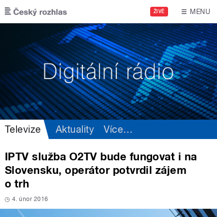
Přejít k hlavnímu obsahu
MENU
ŽIVĚ
Televize
Aktuality
Více
…
IPTV služba O2TV bude fungovat i na
Slovensku, operátor potvrdil zájem
o trh
4. únor 2016