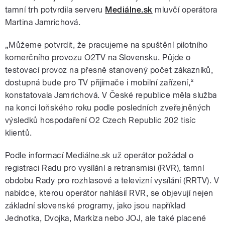
tamní trh potvrdila serveru
Mediálne.sk
mluvčí operátora
Martina Jamrichová.
„Můžeme potvrdit, že pracujeme na spuštění pilotního
komerčního provozu O2TV na Slovensku. Půjde o
testovací provoz na přesně stanovený počet zákazníků,
dostupná bude pro TV přijímače i mobilní zařízení,“
konstatovala Jamrichová. V České republice měla služba
na konci loňského roku podle posledních zveřejněných
výsledků hospodaření O2 Czech Republic 202 tisíc
klientů.
Podle informací Mediálne.sk už operátor požádal o
registraci Radu pro vysílání a retransmisi (RVR), tamní
obdobu Rady pro rozhlasové a televizní vysílání (RRTV). V
nabídce, kterou operátor nahlásil RVR, se objevují nejen
základní slovenské programy, jako jsou například
Jednotka, Dvojka, Markíza nebo JOJ, ale také placené