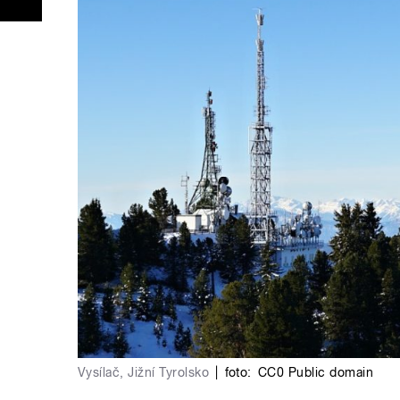
Vysílač, Jižní Tyrolsko
|
foto:
CC0 Public domain