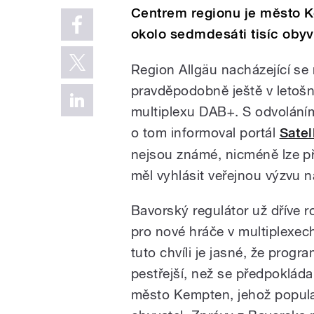
Centrem regionu je město 
okolo sedmdesáti tisíc obyv
Region Allgäu nacházející se
pravděpodobně ještě v letošn
multiplexu DAB+. S odvolání
o tom informoval portál
Satel
nejsou známé, nicméně lze p
měl vyhlásit veřejnou výzvu n
Bavorský regulátor už dříve r
pro nové hráče v multiplexec
tuto chvíli je jasné, že pro
pestřejší, než se předpokláda
město Kempten, jehož popula