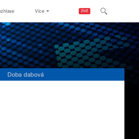
ozhlase
Více
ŽIVĚ
s
Doba dabová