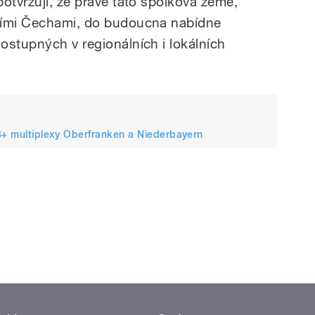
otvrzují, že právě tato spolková země,
ními Čechami, do budoucna nabídne
ostupných v regionálních i lokálních
AB+ multiplexy Oberfranken a Niederbayern