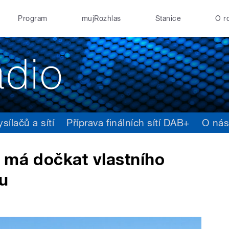
Program
mujRozhlas
Stanice
O r
ílačů a sítí
Příprava finálních sítí DAB+
O ná
 má dočkat vlastního
u