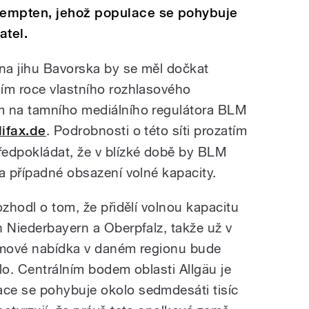
Kempten, jehož populace se pohybuje
atel.
 na jihu Bavorska by se měl dočkat
ím roce vlastního rozhlasového
m na tamního mediálního regulátora BLM
lifax.de
. Podrobnosti o této síti prozatím
ředpokládat, že v blízké době by BLM
a případné obsazení volné kapacity.
ozhodl o tom, že přidělí volnou kapacitu
h Niederbayern a Oberpfalz, takže už v
gramové nabídka v daném regionu bude
lo. Centrálním bodem oblasti Allgäu je
ce se pohybuje okolo sedmdesáti tisíc