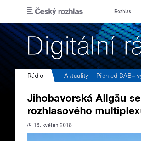
Přejít k hlavnímu obsahu
iRozhlas
Rádio
Aktuality
Přehled DAB+ vys
Jihobavorská Allgäu se
rozhlasového multiplex
16. květen 2018