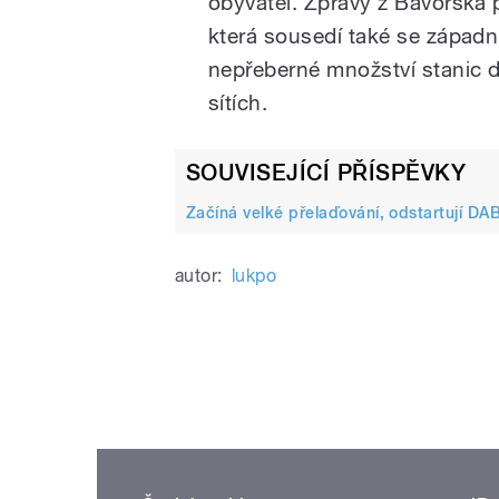
obyvatel. Zprávy z Bavorska p
která sousedí také se západ
nepřeberné množství stanic d
sítích.
SOUVISEJÍCÍ PŘÍSPĚVKY
Začíná velké přelaďování, odstartují D
autor:
lukpo