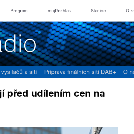
Program
mujRozhlas
Stanice
O r
ysílačů a sítí
Příprava finálních sítí DAB+
O n
jí před udílením cen na
e