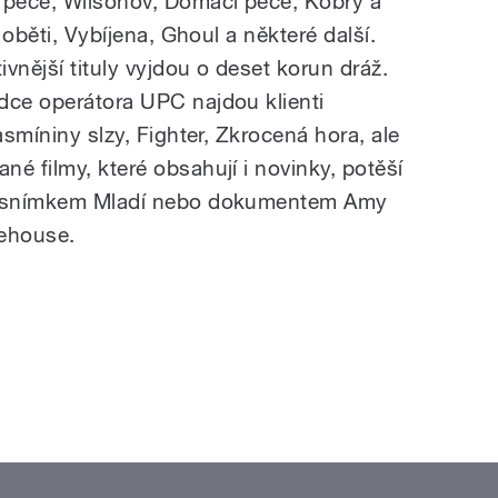
péče, Wilsonov, Domácí péče, Kobry a
a oběti, Vybíjena, Ghoul a některé další.
ivnější tituly vyjdou o deset korun dráž.
dce operátora UPC najdou klienti
asmíniny slzy, Fighter, Zkrocená hora, ale
é filmy, které obsahují i novinky, potěší
t, snímkem Mladí nebo dokumentem Amy
ehouse.