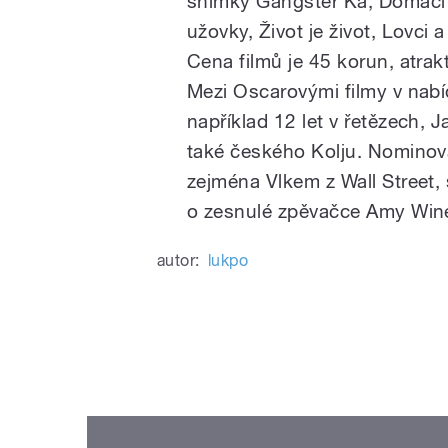
snímky Gangster Ka, Domácí 
užovky, Život je život, Lovci 
Cena filmů je 45 korun, atrakt
Mezi Oscarovými filmy v nabí
například 12 let v řetězech, J
také českého Kolju. Nominovan
zejména Vlkem z Wall Stree
o zesnulé zpěvačce Amy Win
autor:
lukpo