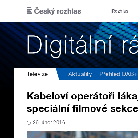
Přejít k hlavnímu obsahu
iRozhlas
Televize
Aktuality
Přehled DAB+ v
Kabeloví operátoři láka
speciální filmové sekc
26. únor 2016