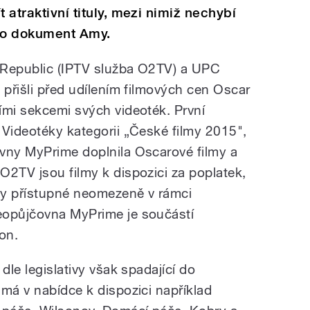
 atraktivní tituly, mezi nimiž nechybí
ebo dokument Amy.
 Republic (IPTV služba O2TV) a UPC
 přišli před udílením filmových cen Oscar
ími sekcemi svých videoték. První
 Videotéky kategorii „České filmy 2015",
vny MyPrime doplnila Oscarové filmy a
O2TV jsou filmy k dispozici za poplatek,
uly přístupné neomezeně v rámci
eopůjčovna MyPrime je součástí
on.
dle legislativy však spadající do
 má v nabídce k dispozici například