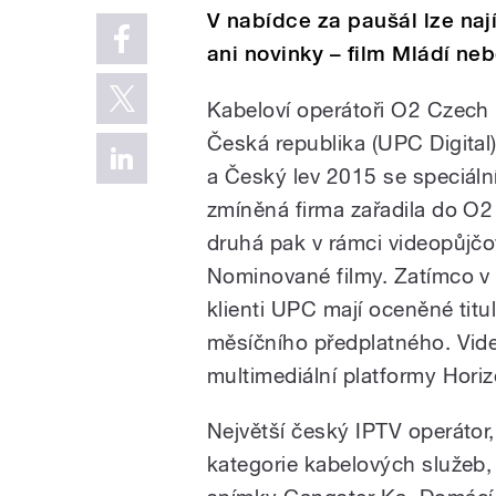
V nabídce za paušál lze najít
ani novinky – film Mládí n
Kabeloví operátoři O2 Czech
Česká republika (UPC Digital)
a Český lev 2015 se speciáln
zmíněná firma zařadila do O2
druhá pak v rámci videopůjčo
Nominované filmy. Zatímco v 
klienti UPC mají oceněné tit
měsíčního předplatného. Vid
multimediální platformy Horiz
Největší český IPTV operátor, 
kategorie kabelových služeb,