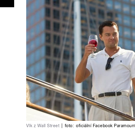
Vlk z Wall Street
|
foto:
oficiální Facebook Paramoun