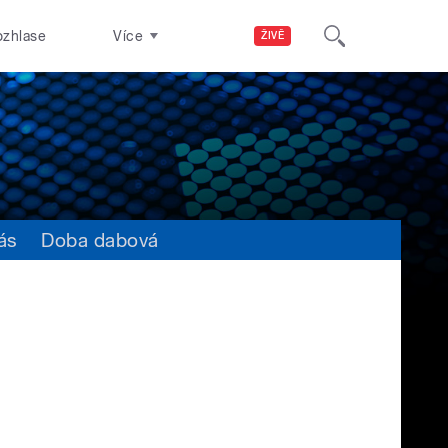
ozhlase
Více
ŽIVĚ
ás
Doba dabová