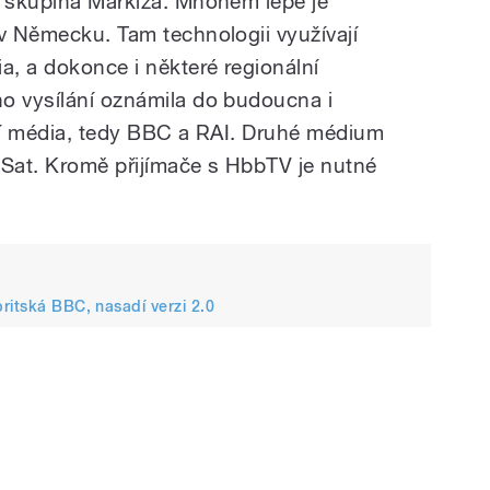
í skupina Markíza. Mnohem lépe je
 v Německu. Tam technologii využívají
a, a dokonce i některé regionální
o vysílání oznámila do budoucna i
vní média, tedy BBC a RAI. Druhé médium
vúSat. Kromě přijímače s HbbTV je nutné
ritská BBC, nasadí verzi 2.0