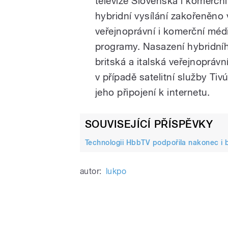
televize Slovenska i komerčn
hybridní vysílání zakořeněno
veřejnoprávní i komerční médi
programy. Nasazení hybridníh
britská a italská veřejnoprá
v případě satelitní služby Ti
jeho připojení k internetu.
SOUVISEJÍCÍ PŘÍSPĚVKY
Technologii HbbTV podpořila nakonec i b
autor:
lukpo