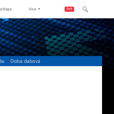
ozhlase
Více
ŽIVĚ
ás
Doba dabová