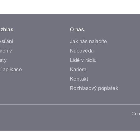
zhlas
O nás
ysílání
Jak nás naladíte
rchiv
Nápověda
sty
Lidé v rádiu
í aplikace
Kariéra
Kontakt
Rozhlasový poplatek
Coo