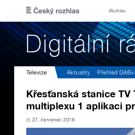
Přejít k hlavnímu obsahu
iRozhlas
Televize
Aktuality
Přehled DAB+ v
Křesťanská stanice TV
multiplexu 1 aplikaci pr
27. červenec 2016