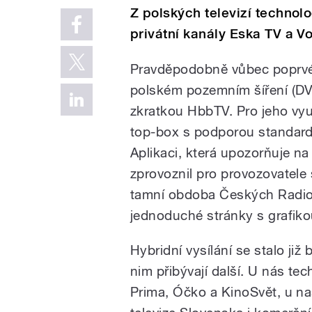
Z polských televizí technol
privátní kanály Eska TV a Vo
Pravděpodobně vůbec poprvé 
polském pozemním šíření (DV
zkratkou HbbTV. Pro jeho využ
top-box s podporou standard
Aplikaci, která upozorňuje na 
zprovoznil pro provozovatele
tamní obdoba Českých Radio
jednoduché stránky s grafikou 
Hybridní vysílání se stalo ji
nim přibývají další. U nás te
Prima, Óčko a KinoSvět, u n