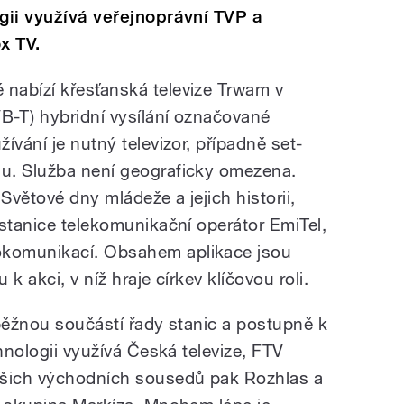
ogii využívá veřejnoprávní TVP a
x TV.
nabízí křesťanská televize Trwam v
B-T) hybridní vysílání označované
ívání je nutný televizor, případně set-
u. Služba není geograficky omezena.
Světové dny mládeže a jejich historii,
 stanice telekomunikační operátor EmiTel,
komunikací. Obsahem aplikace jsou
k akci, v níž hraje církev klíčovou roli.
ž běžnou součástí řady stanic a postupně k
chnologii využívá Česká televize, FTV
ašich východních sousedů pak Rozhlas a