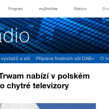
Program
mujRozhlas
Stanice
O r
ysílačů a sítí
Příprava finálních sítí DAB+
O n
 Trwam nabízí v polském
o chytré televizory