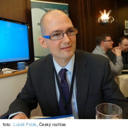
foto:
Lukáš Polák
,
Český rozhlas