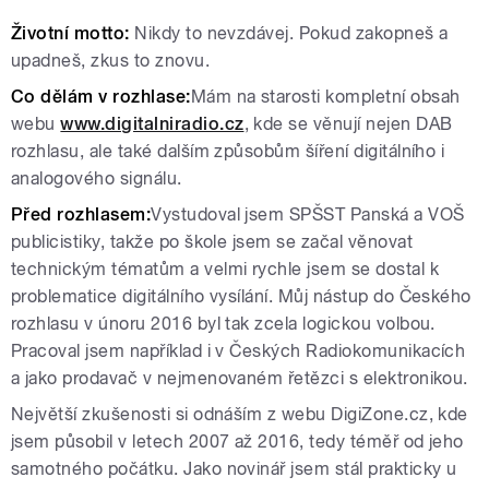
Životní motto:
Nikdy to nevzdávej. Pokud zakopneš a
upadneš, zkus to znovu.
Co dělám v rozhlase:
Mám na starosti kompletní obsah
webu
www.digitalniradio.cz
, kde se věnují nejen DAB
rozhlasu, ale také dalším způsobům šíření digitálního i
analogového signálu.
Před rozhlasem:
Vystudoval jsem SPŠST Panská a VOŠ
publicistiky, takže po škole jsem se začal věnovat
technickým tématům a velmi rychle jsem se dostal k
problematice digitálního vysílání. Můj nástup do Českého
rozhlasu v únoru 2016 byl tak zcela logickou volbou.
Pracoval jsem například i v Českých Radiokomunikacích
a jako prodavač v nejmenovaném řetězci s elektronikou.
Největší zkušenosti si odnáším z webu DigiZone.cz, kde
jsem působil v letech 2007 až 2016, tedy téměř od jeho
samotného počátku. Jako novinář jsem stál prakticky u