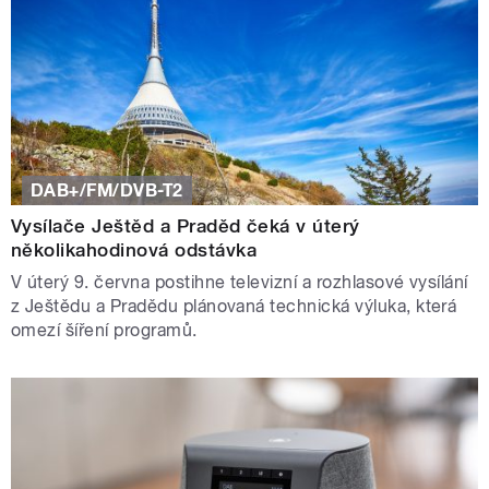
DAB+/FM/DVB-T2
Vysílače Ještěd a Praděd čeká v úterý
několikahodinová odstávka
V úterý 9. června postihne televizní a rozhlasové vysílání
z Ještědu a Pradědu plánovaná technická výluka, která
omezí šíření programů.