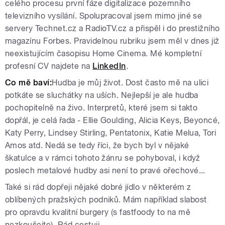
celého procesu první fáze digitalizace pozemního
televizního vysílání. Spolupracoval jsem mimo jiné se
servery Technet.cz a RadioTV.cz a přispěl i do prestižního
magazínu Forbes. Pravidelnou rubriku jsem měl v dnes již
neexistujícím časopisu Home Cinema. Mé kompletní
profesní CV najdete na
LinkedIn
.
Co mě baví:
Hudba je můj život. Dost často mě na ulici
potkáte se sluchátky na uších. Nejlepší je ale hudba
pochopitelně na živo. Interpretů, které jsem si takto
dopřál, je celá řada - Ellie Goulding, Alicia Keys, Beyoncé,
Katy Perry, Lindsey Stirling, Pentatonix, Katie Melua, Tori
Amos atd. Nedá se tedy říci, že bych byl v nějaké
škatulce a v rámci tohoto žánru se pohyboval, i když
poslech metalové hudby asi není to pravé ořechové...
Také si rád dopřeji nějaké dobré jídlo v některém z
oblíbených pražských podniků. Mám například slabost
pro opravdu kvalitní burgery (s fastfoody to na mě
nezkoušejte). Rád cestuji.