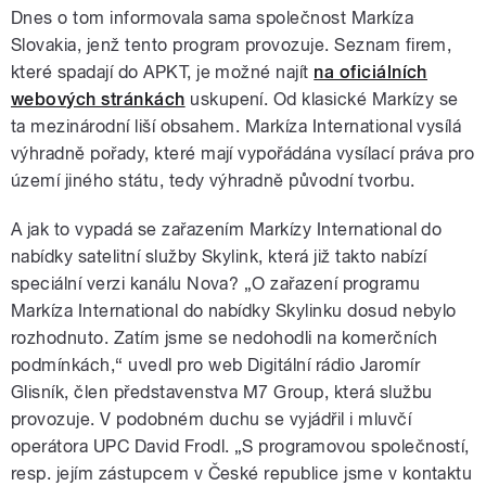
Dnes o tom informovala sama společnost Markíza
Slovakia, jenž tento program provozuje. Seznam firem,
které spadají do APKT, je možné najít
na oficiálních
webových stránkách
uskupení. Od klasické Markízy se
ta mezinárodní liší obsahem. Markíza International vysílá
výhradně pořady, které mají vypořádána vysílací práva pro
území jiného státu, tedy výhradně původní tvorbu.
A jak to vypadá se zařazením Markízy International do
nabídky satelitní služby Skylink, která již takto nabízí
speciální verzi kanálu Nova? „O zařazení programu
Markíza International do nabídky Skylinku dosud nebylo
rozhodnuto. Zatím jsme se nedohodli na komerčních
podmínkách,“ uvedl pro web Digitální rádio Jaromír
Glisník, člen představenstva M7 Group, která službu
provozuje. V podobném duchu se vyjádřil i mluvčí
operátora UPC David Frodl. „S programovou společností,
resp. jejím zástupcem v České republice jsme v kontaktu