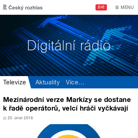
Přejít k hlavnímu obsahu
MENU
ŽIVĚ
Televize
Aktuality
Více
…
Mezinárodní verze Markízy se dostane
k řadě operátorů, velcí hráči vyčkávají
23. únor 2016